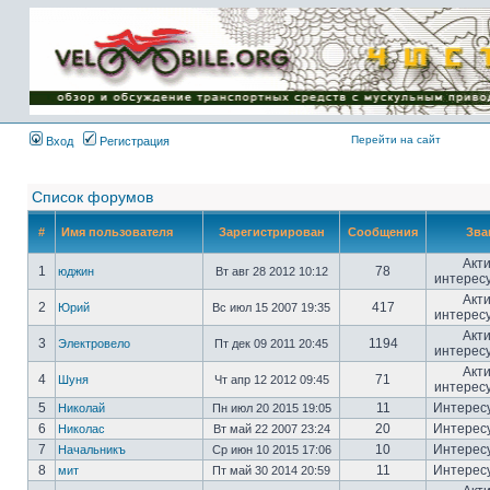
Имя пользователя:
Пароль:
{ LOG_ME_IN_SHORT
}
Перейти на сайт
Вход
Регистрация
Список форумов
#
Имя пользователя
Зарегистрирован
Сообщения
Зва
Акт
1
78
юджин
Вт авг 28 2012 10:12
интерес
Акт
2
417
Юрий
Вс июл 15 2007 19:35
интерес
Акт
3
1194
Электровело
Пт дек 09 2011 20:45
интерес
Акт
4
71
Шуня
Чт апр 12 2012 09:45
интерес
5
11
Интерес
Николай
Пн июл 20 2015 19:05
6
20
Интерес
Николас
Вт май 22 2007 23:24
7
10
Интерес
Начальникъ
Ср июн 10 2015 17:06
8
11
Интерес
мит
Пт май 30 2014 20:59