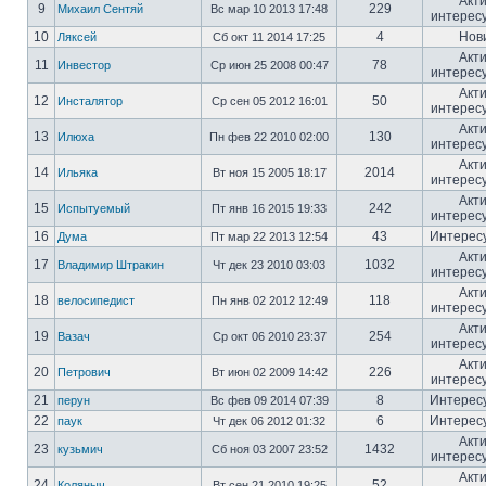
Акт
9
229
Михаил Сентяй
Вс мар 10 2013 17:48
интерес
10
4
Нов
Ляксей
Сб окт 11 2014 17:25
Акт
11
78
Инвестор
Ср июн 25 2008 00:47
интерес
Акт
12
50
Инсталятор
Ср сен 05 2012 16:01
интерес
Акт
13
130
Илюха
Пн фев 22 2010 02:00
интерес
Акт
14
2014
Ильяка
Вт ноя 15 2005 18:17
интерес
Акт
15
242
Испытуемый
Пт янв 16 2015 19:33
интерес
16
43
Интерес
Дума
Пт мар 22 2013 12:54
Акт
17
1032
Владимир Штракин
Чт дек 23 2010 03:03
интерес
Акт
18
118
велосипедист
Пн янв 02 2012 12:49
интерес
Акт
19
254
Вазач
Ср окт 06 2010 23:37
интерес
Акт
20
226
Петрович
Вт июн 02 2009 14:42
интерес
21
8
Интерес
перун
Вс фев 09 2014 07:39
22
6
Интерес
паук
Чт дек 06 2012 01:32
Акт
23
1432
кузьмич
Сб ноя 03 2007 23:52
интерес
Акт
24
52
Коляныч
Вт сен 21 2010 19:25