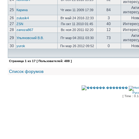
интерес
Акт
25
84
Карина
Чт июн 11 2009 17:39
интерес
26
3
Нов
zulusik4
Вт май 24 2016 22:33
27
40
Интерес
ZSN
Пн окт 11 2010 01:45
28
12
Интерес
zanoza867
Вс ноя 20 2011 02:20
Акт
29
73
Ульяновский В.В.
Пт мар 04 2011 03:30
интерес
30
0
Нов
yurok
Пн мар 26 2012 09:52
Страница
1
из
17
[ Пользователей: 488 ]
Список форумов
Рус
[ Time : 0.