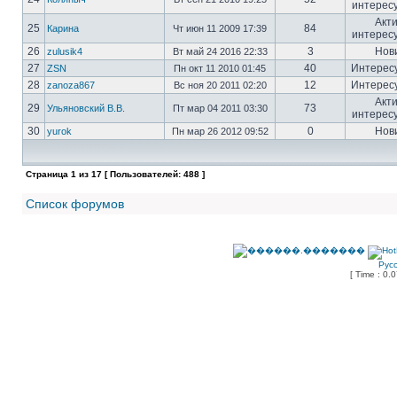
интерес
Акт
25
84
Карина
Чт июн 11 2009 17:39
интерес
26
3
Нов
zulusik4
Вт май 24 2016 22:33
27
40
Интерес
ZSN
Пн окт 11 2010 01:45
28
12
Интерес
zanoza867
Вс ноя 20 2011 02:20
Акт
29
73
Ульяновский В.В.
Пт мар 04 2011 03:30
интерес
30
0
Нов
yurok
Пн мар 26 2012 09:52
Страница
1
из
17
[ Пользователей: 488 ]
Список форумов
Рус
[ Time : 0.