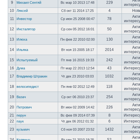
Акт
9
229
Михаил Сентяй
Вс мар 10 2013 17:48
интерес
10
4
Нов
Ляксей
Сб окт 11 2014 17:25
Акт
11
78
Инвестор
Ср июн 25 2008 00:47
интерес
Акт
12
50
Инсталятор
Ср сен 05 2012 16:01
интерес
Акт
13
130
Илюха
Пн фев 22 2010 02:00
интерес
Акт
14
2014
Ильяка
Вт ноя 15 2005 18:17
интерес
Акт
15
242
Испытуемый
Пт янв 16 2015 19:33
интерес
16
43
Интерес
Дума
Пт мар 22 2013 12:54
Акт
17
1032
Владимир Штракин
Чт дек 23 2010 03:03
интерес
Акт
18
118
велосипедист
Пн янв 02 2012 12:49
интерес
Акт
19
254
Вазач
Ср окт 06 2010 23:37
интерес
Акт
20
226
Петрович
Вт июн 02 2009 14:42
интерес
21
8
Интерес
перун
Вс фев 09 2014 07:39
22
6
Интерес
паук
Чт дек 06 2012 01:32
Акт
23
1432
кузьмич
Сб ноя 03 2007 23:52
интерес
Акт
24
52
Коляныч
Вт сен 21 2010 19:25