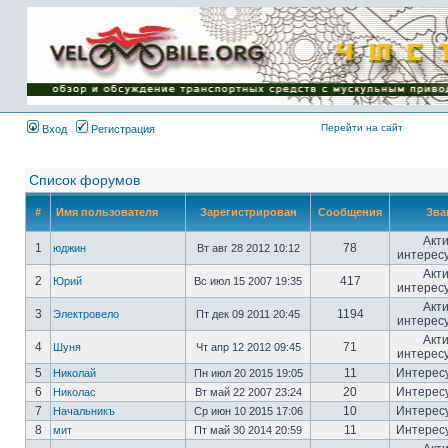
Имя пользователя:
Пароль:
{ LOG_ME_IN_SHORT
}
Перейти на сайт
Вход
Регистрация
Список форумов
#
Имя пользователя
Зарегистрирован
Сообщения
Зва
Акт
1
78
юджин
Вт авг 28 2012 10:12
интерес
Акт
2
417
Юрий
Вс июл 15 2007 19:35
интерес
Акт
3
1194
Электровело
Пт дек 09 2011 20:45
интерес
Акт
4
71
Шуня
Чт апр 12 2012 09:45
интерес
5
11
Интерес
Николай
Пн июл 20 2015 19:05
6
20
Интерес
Николас
Вт май 22 2007 23:24
7
10
Интерес
Начальникъ
Ср июн 10 2015 17:06
8
11
Интерес
мит
Пт май 30 2014 20:59