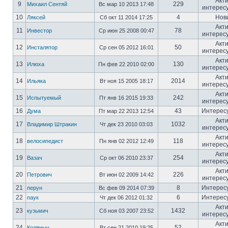
Акт
9
229
Михаил Сентяй
Вс мар 10 2013 17:48
интерес
10
4
Нов
Ляксей
Сб окт 11 2014 17:25
Акт
11
78
Инвестор
Ср июн 25 2008 00:47
интерес
Акт
12
50
Инсталятор
Ср сен 05 2012 16:01
интерес
Акт
13
130
Илюха
Пн фев 22 2010 02:00
интерес
Акт
14
2014
Ильяка
Вт ноя 15 2005 18:17
интерес
Акт
15
242
Испытуемый
Пт янв 16 2015 19:33
интерес
16
43
Интерес
Дума
Пт мар 22 2013 12:54
Акт
17
1032
Владимир Штракин
Чт дек 23 2010 03:03
интерес
Акт
18
118
велосипедист
Пн янв 02 2012 12:49
интерес
Акт
19
254
Вазач
Ср окт 06 2010 23:37
интерес
Акт
20
226
Петрович
Вт июн 02 2009 14:42
интерес
21
8
Интерес
перун
Вс фев 09 2014 07:39
22
6
Интерес
паук
Чт дек 06 2012 01:32
Акт
23
1432
кузьмич
Сб ноя 03 2007 23:52
интерес
Акт
24
52
Коляныч
Вт сен 21 2010 19:25