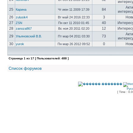
интерес
Акт
25
84
Карина
Чт июн 11 2009 17:39
интерес
26
3
Нов
zulusik4
Вт май 24 2016 22:33
27
40
Интерес
ZSN
Пн окт 11 2010 01:45
28
12
Интерес
zanoza867
Вс ноя 20 2011 02:20
Акт
29
73
Ульяновский В.В.
Пт мар 04 2011 03:30
интерес
30
0
Нов
yurok
Пн мар 26 2012 09:52
Страница
1
из
17
[ Пользователей: 488 ]
Список форумов
Рус
[ Time : 0.