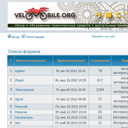
Имя пользователя:
Пароль:
{ LOG_ME_IN_SHORT
}
Перейти на сайт
Вход
Регистрация
Список форумов
#
Имя пользователя
Зарегистрирован
Сообщения
Зва
Акт
1
78
юджин
Вт авг 28 2012 10:12
интерес
Акт
2
417
Юрий
Вс июл 15 2007 19:35
интерес
Акт
3
1194
Электровело
Пт дек 09 2011 20:45
интерес
Акт
4
71
Шуня
Чт апр 12 2012 09:45
интерес
5
11
Интерес
Николай
Пн июл 20 2015 19:05
6
20
Интерес
Николас
Вт май 22 2007 23:24
7
10
Интерес
Начальникъ
Ср июн 10 2015 17:06
8
11
Интерес
мит
Пт май 30 2014 20:59