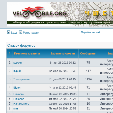
Имя пользователя:
Пароль:
{ LOG_ME_IN_SHORT
}
Перейти на сайт
Вход
Регистрация
Список форумов
#
Имя пользователя
Зарегистрирован
Сообщения
Зва
Акт
1
78
юджин
Вт авг 28 2012 10:12
интерес
Акт
2
417
Юрий
Вс июл 15 2007 19:35
интерес
Акт
3
1194
Электровело
Пт дек 09 2011 20:45
интерес
Акт
4
71
Шуня
Чт апр 12 2012 09:45
интерес
5
11
Интерес
Николай
Пн июл 20 2015 19:05
6
20
Интерес
Николас
Вт май 22 2007 23:24
7
10
Интерес
Начальникъ
Ср июн 10 2015 17:06
8
11
Интерес
мит
Пт май 30 2014 20:59