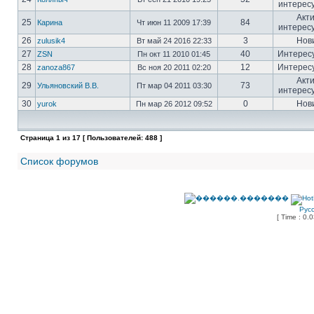
интерес
Акт
25
84
Карина
Чт июн 11 2009 17:39
интерес
26
3
Нов
zulusik4
Вт май 24 2016 22:33
27
40
Интерес
ZSN
Пн окт 11 2010 01:45
28
12
Интерес
zanoza867
Вс ноя 20 2011 02:20
Акт
29
73
Ульяновский В.В.
Пт мар 04 2011 03:30
интерес
30
0
Нов
yurok
Пн мар 26 2012 09:52
Страница
1
из
17
[ Пользователей: 488 ]
Список форумов
Рус
[ Time : 0.