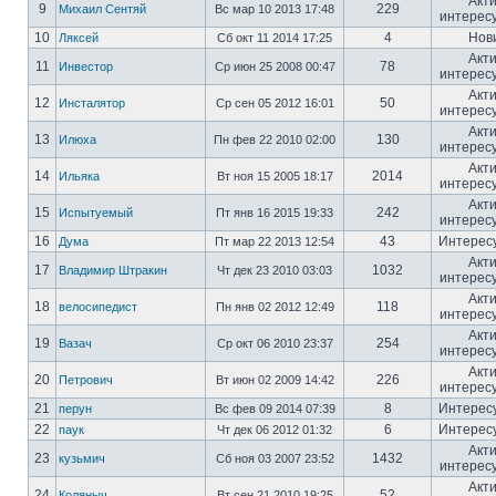
Акт
9
229
Михаил Сентяй
Вс мар 10 2013 17:48
интерес
10
4
Нов
Ляксей
Сб окт 11 2014 17:25
Акт
11
78
Инвестор
Ср июн 25 2008 00:47
интерес
Акт
12
50
Инсталятор
Ср сен 05 2012 16:01
интерес
Акт
13
130
Илюха
Пн фев 22 2010 02:00
интерес
Акт
14
2014
Ильяка
Вт ноя 15 2005 18:17
интерес
Акт
15
242
Испытуемый
Пт янв 16 2015 19:33
интерес
16
43
Интерес
Дума
Пт мар 22 2013 12:54
Акт
17
1032
Владимир Штракин
Чт дек 23 2010 03:03
интерес
Акт
18
118
велосипедист
Пн янв 02 2012 12:49
интерес
Акт
19
254
Вазач
Ср окт 06 2010 23:37
интерес
Акт
20
226
Петрович
Вт июн 02 2009 14:42
интерес
21
8
Интерес
перун
Вс фев 09 2014 07:39
22
6
Интерес
паук
Чт дек 06 2012 01:32
Акт
23
1432
кузьмич
Сб ноя 03 2007 23:52
интерес
Акт
24
52
Коляныч
Вт сен 21 2010 19:25