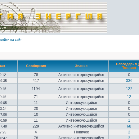
рейти на сайт
Благодарил (
ван
Сообщения
Звание
Топлист
78
Активно интересующийся
0
10:12
417
Активно интересующийся
336
19:35
1194
Активно интересующийся
122
20:45
71
Активно интересующийся
12
09:45
11
Интересующийся
0
19:05
20
Интересующийся
0
23:24
10
Интересующийся
0
17:06
11
Интересующийся
1
20:59
229
Активно интересующийся
68
17:48
4
Новичок
2
17:25
78
Активно интересующийся
3
00:47