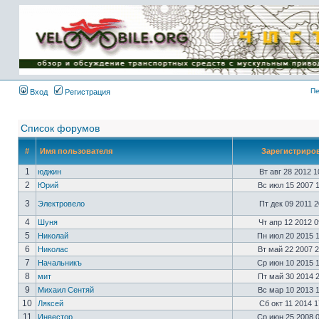
Имя пользователя:
Пароль:
{ LOG_ME_IN_SHORT
}
Пе
Вход
Регистрация
Список форумов
#
Имя пользователя
Зарегистриро
1
юджин
Вт авг 28 2012 
2
Юрий
Вс июл 15 2007 
3
Электровело
Пт дек 09 2011 
4
Шуня
Чт апр 12 2012 
5
Николай
Пн июл 20 2015 
6
Николас
Вт май 22 2007 
7
Начальникъ
Ср июн 10 2015 
8
мит
Пт май 30 2014 
9
Михаил Сентяй
Вс мар 10 2013 
10
Ляксей
Сб окт 11 2014 
11
Инвестор
Ср июн 25 2008 