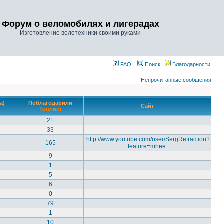
Форум о веломобилях и лигерадах
Изготовление велотехники своими руками
FAQ
Поиск
Благодарности
Непрочитанные сообщения
а)
Поблагодарили
Сайт
Топлист
21
33
http://www.youtube.com/user/SergRefraction?
165
feature=mhee
9
1
5
6
0
79
1
10