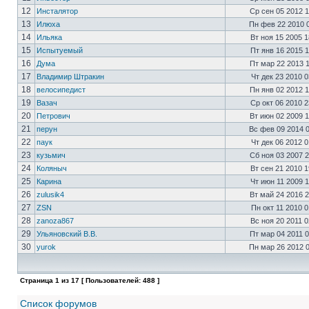
12
Инсталятор
Ср сен 05 2012 
13
Илюха
Пн фев 22 2010 
14
Ильяка
Вт ноя 15 2005 
15
Испытуемый
Пт янв 16 2015 
16
Дума
Пт мар 22 2013 
17
Владимир Штракин
Чт дек 23 2010 
18
велосипедист
Пн янв 02 2012 
19
Вазач
Ср окт 06 2010 
20
Петрович
Вт июн 02 2009 
21
перун
Вс фев 09 2014 
22
паук
Чт дек 06 2012 
23
кузьмич
Сб ноя 03 2007 
24
Коляныч
Вт сен 21 2010 
25
Карина
Чт июн 11 2009 
26
zulusik4
Вт май 24 2016 
27
ZSN
Пн окт 11 2010 
28
zanoza867
Вс ноя 20 2011 
29
Ульяновский В.В.
Пт мар 04 2011 
30
yurok
Пн мар 26 2012 
Страница
1
из
17
[ Пользователей: 488 ]
Список форумов