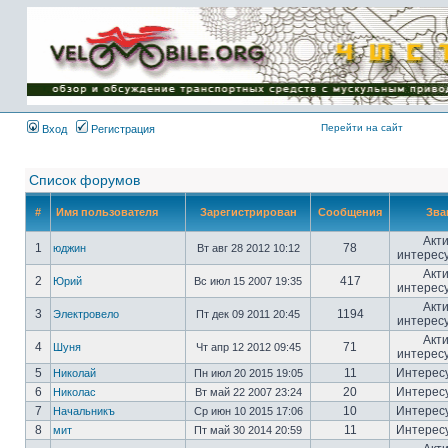
Имя пользователя:
Пароль:
{ LOG_ME_IN_SHORT
}
Перейти на сайт
Вход
Регистрация
Список форумов
#
Имя пользователя
Зарегистрирован
Сообщения
Зва
Акт
1
78
юджин
Вт авг 28 2012 10:12
интерес
Акт
2
417
Юрий
Вс июл 15 2007 19:35
интерес
Акт
3
1194
Электровело
Пт дек 09 2011 20:45
интерес
Акт
4
71
Шуня
Чт апр 12 2012 09:45
интерес
5
11
Интерес
Николай
Пн июл 20 2015 19:05
6
20
Интерес
Николас
Вт май 22 2007 23:24
7
10
Интерес
Начальникъ
Ср июн 10 2015 17:06
8
11
Интерес
мит
Пт май 30 2014 20:59