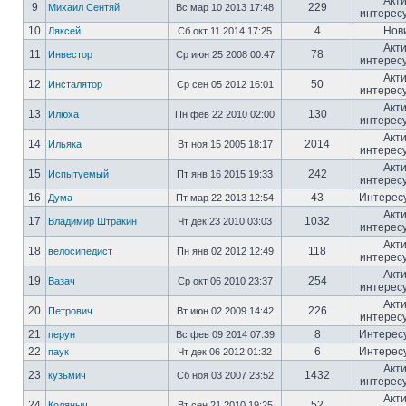
Акт
9
229
Михаил Сентяй
Вс мар 10 2013 17:48
интерес
10
4
Нов
Ляксей
Сб окт 11 2014 17:25
Акт
11
78
Инвестор
Ср июн 25 2008 00:47
интерес
Акт
12
50
Инсталятор
Ср сен 05 2012 16:01
интерес
Акт
13
130
Илюха
Пн фев 22 2010 02:00
интерес
Акт
14
2014
Ильяка
Вт ноя 15 2005 18:17
интерес
Акт
15
242
Испытуемый
Пт янв 16 2015 19:33
интерес
16
43
Интерес
Дума
Пт мар 22 2013 12:54
Акт
17
1032
Владимир Штракин
Чт дек 23 2010 03:03
интерес
Акт
18
118
велосипедист
Пн янв 02 2012 12:49
интерес
Акт
19
254
Вазач
Ср окт 06 2010 23:37
интерес
Акт
20
226
Петрович
Вт июн 02 2009 14:42
интерес
21
8
Интерес
перун
Вс фев 09 2014 07:39
22
6
Интерес
паук
Чт дек 06 2012 01:32
Акт
23
1432
кузьмич
Сб ноя 03 2007 23:52
интерес
Акт
24
52
Коляныч
Вт сен 21 2010 19:25