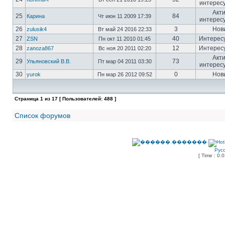
интерес
Акт
25
84
Карина
Чт июн 11 2009 17:39
интерес
26
3
Нов
zulusik4
Вт май 24 2016 22:33
27
40
Интерес
ZSN
Пн окт 11 2010 01:45
28
12
Интерес
zanoza867
Вс ноя 20 2011 02:20
Акт
29
73
Ульяновский В.В.
Пт мар 04 2011 03:30
интерес
30
0
Нов
yurok
Пн мар 26 2012 09:52
Страница
1
из
17
[ Пользователей: 488 ]
Список форумов
Рус
[ Time : 0.