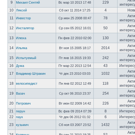
Акт
9
229
Михаил Сентяй
Вс мар 10 2013 17:48
интерес
10
4
Нов
Ляксей
Сб окт 11 2014 17:25
Акт
11
78
Инвестор
Ср июн 25 2008 00:47
интерес
Акт
12
50
Инсталятор
Ср сен 05 2012 16:01
интерес
Акт
13
130
Илюха
Пн фев 22 2010 02:00
интерес
Акт
14
2014
Ильяка
Вт ноя 15 2005 18:17
интерес
Акт
15
242
Испытуемый
Пт янв 16 2015 19:33
интерес
16
43
Интерес
Дума
Пт мар 22 2013 12:54
Акт
17
1032
Владимир Штракин
Чт дек 23 2010 03:03
интерес
Акт
18
118
велосипедист
Пн янв 02 2012 12:49
интерес
Акт
19
254
Вазач
Ср окт 06 2010 23:37
интерес
Акт
20
226
Петрович
Вт июн 02 2009 14:42
интерес
21
8
Интерес
перун
Вс фев 09 2014 07:39
22
6
Интерес
паук
Чт дек 06 2012 01:32
Акт
23
1432
кузьмич
Сб ноя 03 2007 23:52
интерес
Акт
24
52
Коляныч
Вт сен 21 2010 19:25