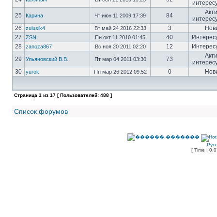
интерес
Акт
25
84
Карина
Чт июн 11 2009 17:39
интерес
26
3
Нов
zulusik4
Вт май 24 2016 22:33
27
40
Интерес
ZSN
Пн окт 11 2010 01:45
28
12
Интерес
zanoza867
Вс ноя 20 2011 02:20
Акт
29
73
Ульяновский В.В.
Пт мар 04 2011 03:30
интерес
30
0
Нов
yurok
Пн мар 26 2012 09:52
Страница
1
из
17
[ Пользователей: 488 ]
Список форумов
Рус
[ Time : 0.