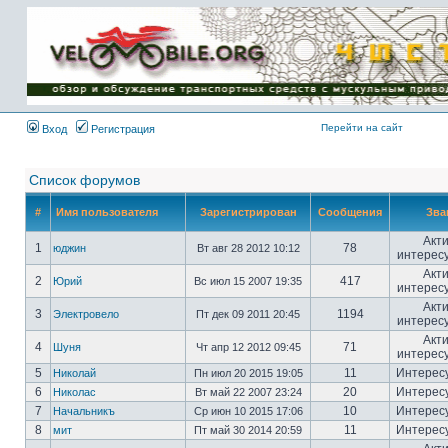
Имя пользователя:
Пароль:
{ LOG_ME_IN_SHORT
}
Перейти на сайт
Вход
Регистрация
Список форумов
#
Имя пользователя
Зарегистрирован
Сообщения
Зва
Акт
1
78
юджин
Вт авг 28 2012 10:12
интерес
Акт
2
417
Юрий
Вс июл 15 2007 19:35
интерес
Акт
3
1194
Электровело
Пт дек 09 2011 20:45
интерес
Акт
4
71
Шуня
Чт апр 12 2012 09:45
интерес
5
11
Интерес
Николай
Пн июл 20 2015 19:05
6
20
Интерес
Николас
Вт май 22 2007 23:24
7
10
Интерес
Начальникъ
Ср июн 10 2015 17:06
8
11
Интерес
мит
Пт май 30 2014 20:59