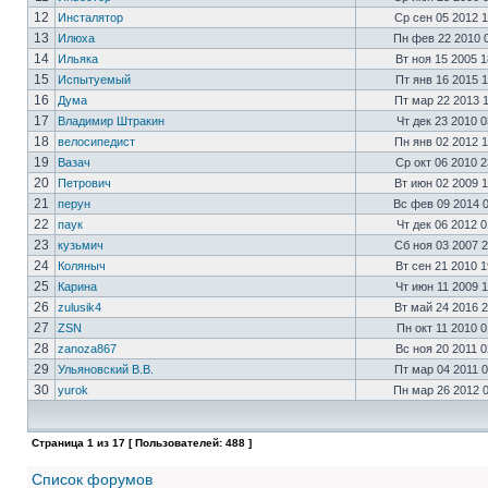
12
Инсталятор
Ср сен 05 2012 
13
Илюха
Пн фев 22 2010 
14
Ильяка
Вт ноя 15 2005 
15
Испытуемый
Пт янв 16 2015 
16
Дума
Пт мар 22 2013 
17
Владимир Штракин
Чт дек 23 2010 
18
велосипедист
Пн янв 02 2012 
19
Вазач
Ср окт 06 2010 
20
Петрович
Вт июн 02 2009 
21
перун
Вс фев 09 2014 
22
паук
Чт дек 06 2012 
23
кузьмич
Сб ноя 03 2007 
24
Коляныч
Вт сен 21 2010 
25
Карина
Чт июн 11 2009 
26
zulusik4
Вт май 24 2016 
27
ZSN
Пн окт 11 2010 
28
zanoza867
Вс ноя 20 2011 
29
Ульяновский В.В.
Пт мар 04 2011 
30
yurok
Пн мар 26 2012 
Страница
1
из
17
[ Пользователей: 488 ]
Список форумов