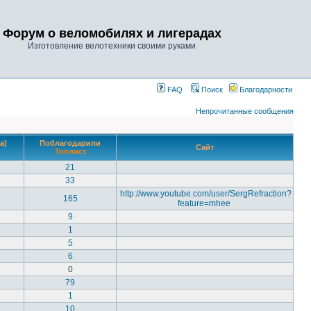
Форум о веломобилях и лигерадах
Изготовление велотехники своими руками
FAQ
Поиск
Благодарности
Непрочитанные сообщения
а)
Поблагодарили
Сайт
Топлист
21
33
http://www.youtube.com/user/SergRefraction?
165
feature=mhee
9
1
5
6
0
79
1
10