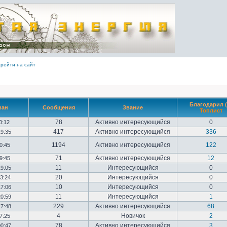
рейти на сайт
Благодарил (
ван
Сообщения
Звание
Топлист
78
Активно интересующийся
0
10:12
417
Активно интересующийся
336
19:35
1194
Активно интересующийся
122
20:45
71
Активно интересующийся
12
09:45
11
Интересующийся
0
19:05
20
Интересующийся
0
23:24
10
Интересующийся
0
17:06
11
Интересующийся
1
20:59
229
Активно интересующийся
68
17:48
4
Новичок
2
17:25
78
Активно интересующийся
3
00:47