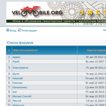
Имя пользователя:
Пароль:
{ LOG_ME_IN_SHORT
}
Пе
Вход
Регистрация
Список форумов
#
Имя пользователя
Зарегистриро
1
юджин
Вт авг 28 2012 
2
Юрий
Вс июл 15 2007 
3
Электровело
Пт дек 09 2011 
4
Шуня
Чт апр 12 2012 
5
Николай
Пн июл 20 2015 
6
Николас
Вт май 22 2007 
7
Начальникъ
Ср июн 10 2015 
8
мит
Пт май 30 2014 
9
Михаил Сентяй
Вс мар 10 2013 
10
Ляксей
Сб окт 11 2014 
11
Инвестор
Ср июн 25 2008 