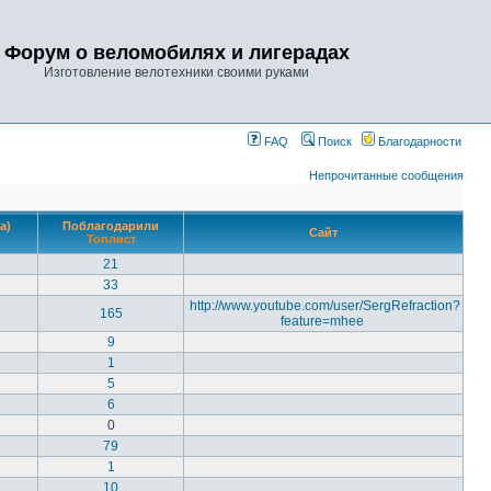
Форум о веломобилях и лигерадах
Изготовление велотехники своими руками
FAQ
Поиск
Благодарности
Непрочитанные сообщения
а)
Поблагодарили
Сайт
Топлист
21
33
http://www.youtube.com/user/SergRefraction?
165
feature=mhee
9
1
5
6
0
79
1
10