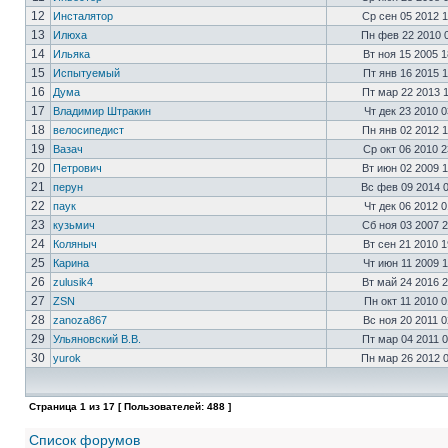
12
Инсталятор
Ср сен 05 2012 
13
Илюха
Пн фев 22 2010 
14
Ильяка
Вт ноя 15 2005 
15
Испытуемый
Пт янв 16 2015 
16
Дума
Пт мар 22 2013 
17
Владимир Штракин
Чт дек 23 2010 
18
велосипедист
Пн янв 02 2012 
19
Вазач
Ср окт 06 2010 
20
Петрович
Вт июн 02 2009 
21
перун
Вс фев 09 2014 
22
паук
Чт дек 06 2012 
23
кузьмич
Сб ноя 03 2007 
24
Коляныч
Вт сен 21 2010 
25
Карина
Чт июн 11 2009 
26
zulusik4
Вт май 24 2016 
27
ZSN
Пн окт 11 2010 
28
zanoza867
Вс ноя 20 2011 
29
Ульяновский В.В.
Пт мар 04 2011 
30
yurok
Пн мар 26 2012 
Страница
1
из
17
[ Пользователей: 488 ]
Список форумов