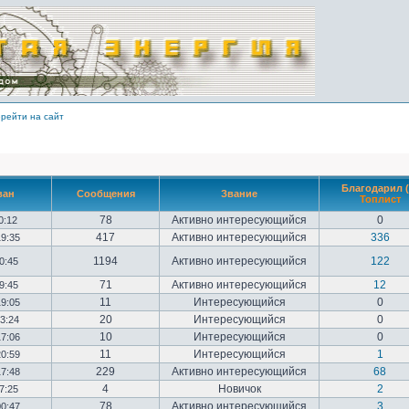
рейти на сайт
Благодарил (
ван
Сообщения
Звание
Топлист
78
Активно интересующийся
0
10:12
417
Активно интересующийся
336
19:35
1194
Активно интересующийся
122
20:45
71
Активно интересующийся
12
09:45
11
Интересующийся
0
19:05
20
Интересующийся
0
23:24
10
Интересующийся
0
17:06
11
Интересующийся
1
20:59
229
Активно интересующийся
68
17:48
4
Новичок
2
17:25
78
Активно интересующийся
3
00:47