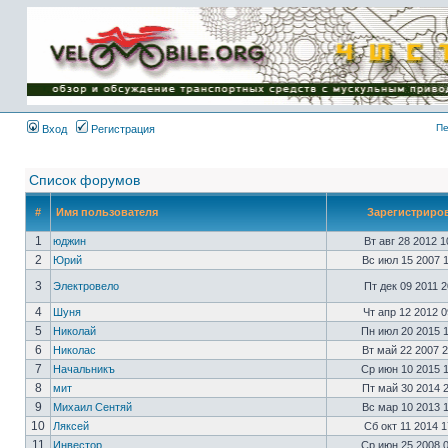
Имя пользователя:
Пароль:
{ LOG_ME_IN_SHORT
}
Пе
Вход
Регистрация
Список форумов
#
Имя пользователя
Зарегистриро
1
юджин
Вт авг 28 2012 
2
Юрий
Вс июл 15 2007 
3
Электровело
Пт дек 09 2011 
4
Шуня
Чт апр 12 2012 
5
Николай
Пн июл 20 2015 
6
Николас
Вт май 22 2007 
7
Начальникъ
Ср июн 10 2015 
8
мит
Пт май 30 2014 
9
Михаил Сентяй
Вс мар 10 2013 
10
Ляксей
Сб окт 11 2014 
11
Инвестор
Ср июн 25 2008 