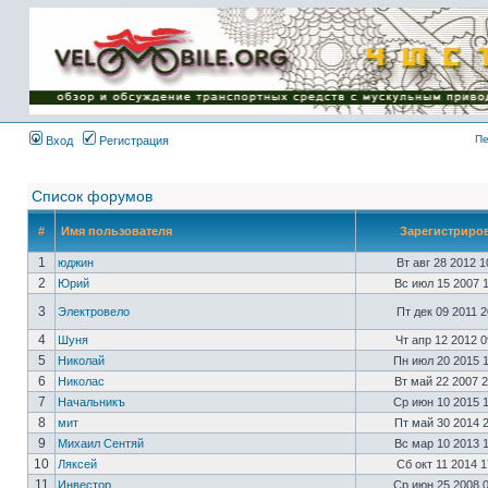
Имя пользователя:
Пароль:
{ LOG_ME_IN_SHORT
}
Пе
Вход
Регистрация
Список форумов
#
Имя пользователя
Зарегистриро
1
юджин
Вт авг 28 2012 
2
Юрий
Вс июл 15 2007 
3
Электровело
Пт дек 09 2011 
4
Шуня
Чт апр 12 2012 
5
Николай
Пн июл 20 2015 
6
Николас
Вт май 22 2007 
7
Начальникъ
Ср июн 10 2015 
8
мит
Пт май 30 2014 
9
Михаил Сентяй
Вс мар 10 2013 
10
Ляксей
Сб окт 11 2014 
11
Инвестор
Ср июн 25 2008 