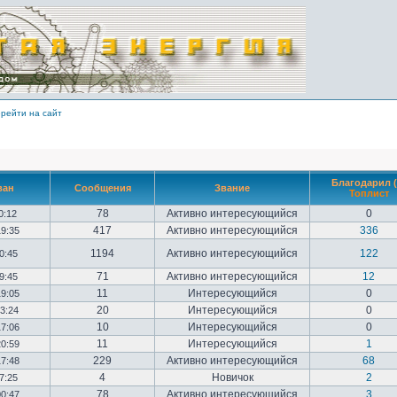
рейти на сайт
Благодарил (
ван
Сообщения
Звание
Топлист
78
Активно интересующийся
0
10:12
417
Активно интересующийся
336
19:35
1194
Активно интересующийся
122
20:45
71
Активно интересующийся
12
09:45
11
Интересующийся
0
19:05
20
Интересующийся
0
23:24
10
Интересующийся
0
17:06
11
Интересующийся
1
20:59
229
Активно интересующийся
68
17:48
4
Новичок
2
17:25
78
Активно интересующийся
3
00:47