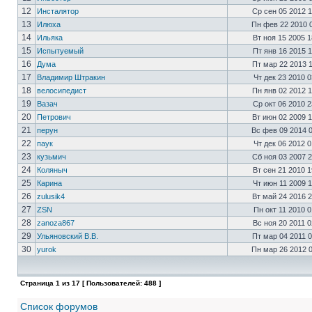
12
Инсталятор
Ср сен 05 2012 
13
Илюха
Пн фев 22 2010 
14
Ильяка
Вт ноя 15 2005 
15
Испытуемый
Пт янв 16 2015 
16
Дума
Пт мар 22 2013 
17
Владимир Штракин
Чт дек 23 2010 
18
велосипедист
Пн янв 02 2012 
19
Вазач
Ср окт 06 2010 
20
Петрович
Вт июн 02 2009 
21
перун
Вс фев 09 2014 
22
паук
Чт дек 06 2012 
23
кузьмич
Сб ноя 03 2007 
24
Коляныч
Вт сен 21 2010 
25
Карина
Чт июн 11 2009 
26
zulusik4
Вт май 24 2016 
27
ZSN
Пн окт 11 2010 
28
zanoza867
Вс ноя 20 2011 
29
Ульяновский В.В.
Пт мар 04 2011 
30
yurok
Пн мар 26 2012 
Страница
1
из
17
[ Пользователей: 488 ]
Список форумов