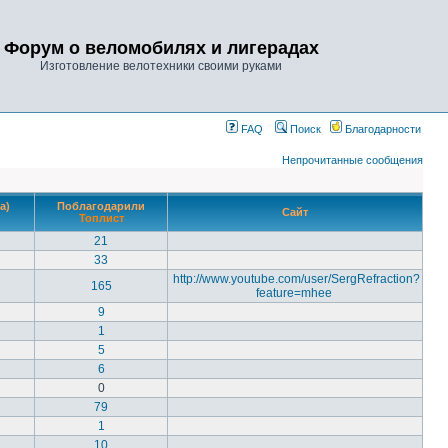
Форум о веломобилях и лигерадах
Изготовление велотехники своими руками
FAQ
Поиск
Благодарности
Непрочитанные сообщения
а)
Поблагодарили
Сайт
Топлист
21
33
http://www.youtube.com/user/SergRefraction?
165
feature=mhee
9
1
5
6
0
79
1
10