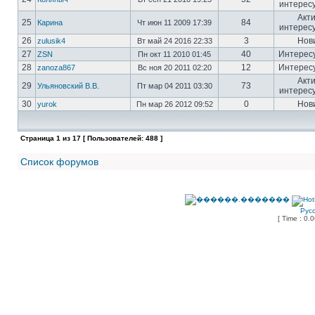
интерес
Акт
25
84
Карина
Чт июн 11 2009 17:39
интерес
26
3
Нов
zulusik4
Вт май 24 2016 22:33
27
40
Интерес
ZSN
Пн окт 11 2010 01:45
28
12
Интерес
zanoza867
Вс ноя 20 2011 02:20
Акт
29
73
Ульяновский В.В.
Пт мар 04 2011 03:30
интерес
30
0
Нов
yurok
Пн мар 26 2012 09:52
Страница
1
из
17
[ Пользователей: 488 ]
Список форумов
Рус
[ Time : 0.