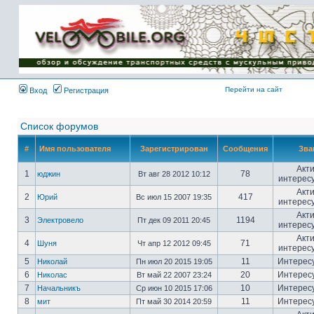
Имя пользователя:
Пароль:
{ LOG_ME_IN_SHORT
}
Перейти на сайт
Вход
Регистрация
Список форумов
#
Имя пользователя
Зарегистрирован
Сообщения
Зва
Акт
1
78
юджин
Вт авг 28 2012 10:12
интерес
Акт
2
417
Юрий
Вс июл 15 2007 19:35
интерес
Акт
3
1194
Электровело
Пт дек 09 2011 20:45
интерес
Акт
4
71
Шуня
Чт апр 12 2012 09:45
интерес
5
11
Интерес
Николай
Пн июл 20 2015 19:05
6
20
Интерес
Николас
Вт май 22 2007 23:24
7
10
Интерес
Начальникъ
Ср июн 10 2015 17:06
8
11
Интерес
мит
Пт май 30 2014 20:59