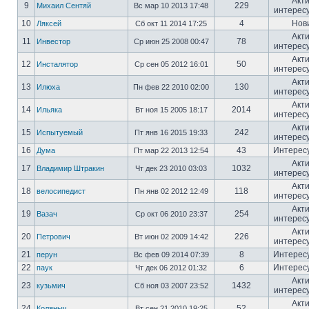
Акт
9
229
Михаил Сентяй
Вс мар 10 2013 17:48
интерес
10
4
Нов
Ляксей
Сб окт 11 2014 17:25
Акт
11
78
Инвестор
Ср июн 25 2008 00:47
интерес
Акт
12
50
Инсталятор
Ср сен 05 2012 16:01
интерес
Акт
13
130
Илюха
Пн фев 22 2010 02:00
интерес
Акт
14
2014
Ильяка
Вт ноя 15 2005 18:17
интерес
Акт
15
242
Испытуемый
Пт янв 16 2015 19:33
интерес
16
43
Интерес
Дума
Пт мар 22 2013 12:54
Акт
17
1032
Владимир Штракин
Чт дек 23 2010 03:03
интерес
Акт
18
118
велосипедист
Пн янв 02 2012 12:49
интерес
Акт
19
254
Вазач
Ср окт 06 2010 23:37
интерес
Акт
20
226
Петрович
Вт июн 02 2009 14:42
интерес
21
8
Интерес
перун
Вс фев 09 2014 07:39
22
6
Интерес
паук
Чт дек 06 2012 01:32
Акт
23
1432
кузьмич
Сб ноя 03 2007 23:52
интерес
Акт
24
52
Коляныч
Вт сен 21 2010 19:25