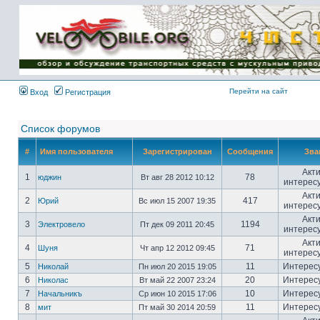
Имя пользователя:
Пароль:
{ LOG_ME_IN_SHORT
}
Перейти на сайт
Вход
Регистрация
Список форумов
#
Имя пользователя
Зарегистрирован
Сообщения
Зва
Акт
1
78
юджин
Вт авг 28 2012 10:12
интерес
Акт
2
417
Юрий
Вс июл 15 2007 19:35
интерес
Акт
3
1194
Электровело
Пт дек 09 2011 20:45
интерес
Акт
4
71
Шуня
Чт апр 12 2012 09:45
интерес
5
11
Интерес
Николай
Пн июл 20 2015 19:05
6
20
Интерес
Николас
Вт май 22 2007 23:24
7
10
Интерес
Начальникъ
Ср июн 10 2015 17:06
8
11
Интерес
мит
Пт май 30 2014 20:59