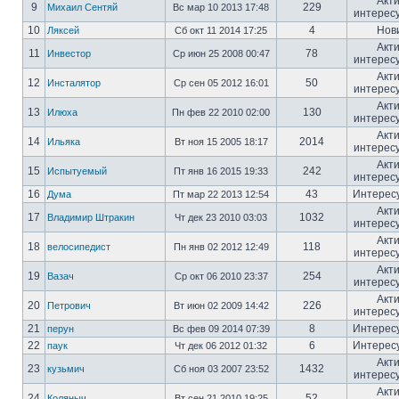
Акт
9
229
Михаил Сентяй
Вс мар 10 2013 17:48
интерес
10
4
Нов
Ляксей
Сб окт 11 2014 17:25
Акт
11
78
Инвестор
Ср июн 25 2008 00:47
интерес
Акт
12
50
Инсталятор
Ср сен 05 2012 16:01
интерес
Акт
13
130
Илюха
Пн фев 22 2010 02:00
интерес
Акт
14
2014
Ильяка
Вт ноя 15 2005 18:17
интерес
Акт
15
242
Испытуемый
Пт янв 16 2015 19:33
интерес
16
43
Интерес
Дума
Пт мар 22 2013 12:54
Акт
17
1032
Владимир Штракин
Чт дек 23 2010 03:03
интерес
Акт
18
118
велосипедист
Пн янв 02 2012 12:49
интерес
Акт
19
254
Вазач
Ср окт 06 2010 23:37
интерес
Акт
20
226
Петрович
Вт июн 02 2009 14:42
интерес
21
8
Интерес
перун
Вс фев 09 2014 07:39
22
6
Интерес
паук
Чт дек 06 2012 01:32
Акт
23
1432
кузьмич
Сб ноя 03 2007 23:52
интерес
Акт
24
52
Коляныч
Вт сен 21 2010 19:25