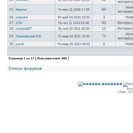
интерес
Акт
25
84
Карина
Чт июн 11 2009 17:39
интерес
26
3
Нов
zulusik4
Вт май 24 2016 22:33
27
40
Интерес
ZSN
Пн окт 11 2010 01:45
28
12
Интерес
zanoza867
Вс ноя 20 2011 02:20
Акт
29
73
Ульяновский В.В.
Пт мар 04 2011 03:30
интерес
30
0
Нов
yurok
Пн мар 26 2012 09:52
Страница
1
из
17
[ Пользователей: 488 ]
Список форумов
Рус
[ Time : 0.