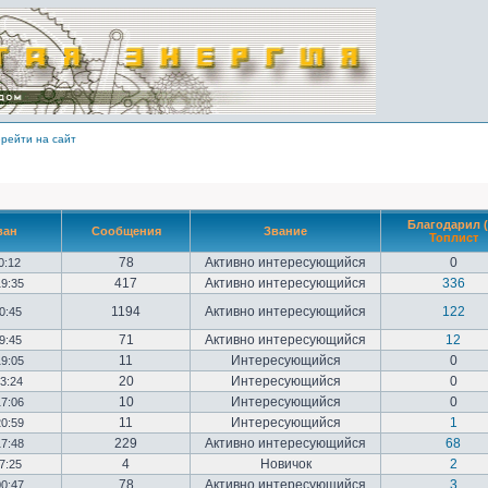
рейти на сайт
Благодарил (
ван
Сообщения
Звание
Топлист
78
Активно интересующийся
0
10:12
417
Активно интересующийся
336
19:35
1194
Активно интересующийся
122
20:45
71
Активно интересующийся
12
09:45
11
Интересующийся
0
19:05
20
Интересующийся
0
23:24
10
Интересующийся
0
17:06
11
Интересующийся
1
20:59
229
Активно интересующийся
68
17:48
4
Новичок
2
17:25
78
Активно интересующийся
3
00:47