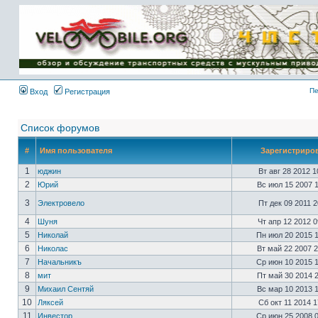
Имя пользователя:
Пароль:
{ LOG_ME_IN_SHORT
}
Пе
Вход
Регистрация
Список форумов
#
Имя пользователя
Зарегистриро
1
юджин
Вт авг 28 2012 
2
Юрий
Вс июл 15 2007 
3
Электровело
Пт дек 09 2011 
4
Шуня
Чт апр 12 2012 
5
Николай
Пн июл 20 2015 
6
Николас
Вт май 22 2007 
7
Начальникъ
Ср июн 10 2015 
8
мит
Пт май 30 2014 
9
Михаил Сентяй
Вс мар 10 2013 
10
Ляксей
Сб окт 11 2014 
11
Инвестор
Ср июн 25 2008 