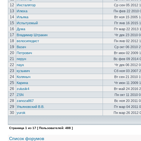
12
Инсталятор
Ср сен 05 2012 
13
Илюха
Пн фев 22 2010 
14
Ильяка
Вт ноя 15 2005 
15
Испытуемый
Пт янв 16 2015 
16
Дума
Пт мар 22 2013 
17
Владимир Штракин
Чт дек 23 2010 
18
велосипедист
Пн янв 02 2012 
19
Вазач
Ср окт 06 2010 
20
Петрович
Вт июн 02 2009 
21
перун
Вс фев 09 2014 
22
паук
Чт дек 06 2012 
23
кузьмич
Сб ноя 03 2007 
24
Коляныч
Вт сен 21 2010 
25
Карина
Чт июн 11 2009 
26
zulusik4
Вт май 24 2016 
27
ZSN
Пн окт 11 2010 
28
zanoza867
Вс ноя 20 2011 
29
Ульяновский В.В.
Пт мар 04 2011 
30
yurok
Пн мар 26 2012 
Страница
1
из
17
[ Пользователей: 488 ]
Список форумов