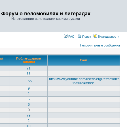
Форум о веломобилях и лигерадах
Изготовление велотехники своими руками
FAQ
Поиск
Благодарности
Непрочитанные сообщения
а)
Поблагодарили
Сайт
Топлист
21
33
http://www.youtube.com/user/SergRefraction?
165
feature=mhee
9
1
5
6
0
79
1
10