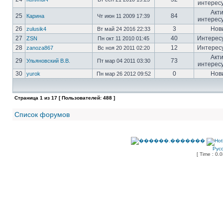
интерес
Акт
25
84
Карина
Чт июн 11 2009 17:39
интерес
26
3
Нов
zulusik4
Вт май 24 2016 22:33
27
40
Интерес
ZSN
Пн окт 11 2010 01:45
28
12
Интерес
zanoza867
Вс ноя 20 2011 02:20
Акт
29
73
Ульяновский В.В.
Пт мар 04 2011 03:30
интерес
30
0
Нов
yurok
Пн мар 26 2012 09:52
Страница
1
из
17
[ Пользователей: 488 ]
Список форумов
Рус
[ Time : 0.