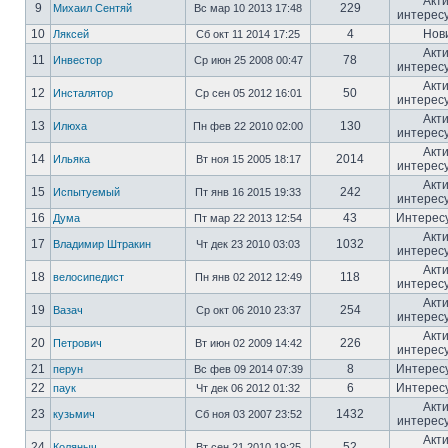
Акт
9
229
Михаил Сентяй
Вс мар 10 2013 17:48
интерес
10
4
Нов
Ляксей
Сб окт 11 2014 17:25
Акт
11
78
Инвестор
Ср июн 25 2008 00:47
интерес
Акт
12
50
Инсталятор
Ср сен 05 2012 16:01
интерес
Акт
13
130
Илюха
Пн фев 22 2010 02:00
интерес
Акт
14
2014
Ильяка
Вт ноя 15 2005 18:17
интерес
Акт
15
242
Испытуемый
Пт янв 16 2015 19:33
интерес
16
43
Интерес
Дума
Пт мар 22 2013 12:54
Акт
17
1032
Владимир Штракин
Чт дек 23 2010 03:03
интерес
Акт
18
118
велосипедист
Пн янв 02 2012 12:49
интерес
Акт
19
254
Вазач
Ср окт 06 2010 23:37
интерес
Акт
20
226
Петрович
Вт июн 02 2009 14:42
интерес
21
8
Интерес
перун
Вс фев 09 2014 07:39
22
6
Интерес
паук
Чт дек 06 2012 01:32
Акт
23
1432
кузьмич
Сб ноя 03 2007 23:52
интерес
Акт
24
52
Коляныч
Вт сен 21 2010 19:25