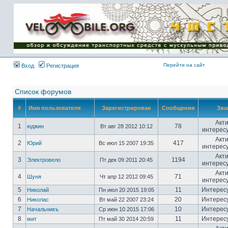
Имя пользователя:
Пароль:
{ LOG_ME_IN_SHORT
}
Перейти на сайт
Вход
Регистрация
Список форумов
#
Имя пользователя
Зарегистрирован
Сообщения
Зва
Акт
1
78
юджин
Вт авг 28 2012 10:12
интерес
Акт
2
417
Юрий
Вс июл 15 2007 19:35
интерес
Акт
3
1194
Электровело
Пт дек 09 2011 20:45
интерес
Акт
4
71
Шуня
Чт апр 12 2012 09:45
интерес
5
11
Интерес
Николай
Пн июл 20 2015 19:05
6
20
Интерес
Николас
Вт май 22 2007 23:24
7
10
Интерес
Начальникъ
Ср июн 10 2015 17:06
8
11
Интерес
мит
Пт май 30 2014 20:59