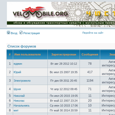
Имя пользователя:
Пароль:
{ LOG_ME_IN_SHORT
}
Перейти на сайт
Вход
Регистрация
Список форумов
#
Имя пользователя
Зарегистрирован
Сообщения
Зва
Акт
1
78
юджин
Вт авг 28 2012 10:12
интерес
Акт
2
417
Юрий
Вс июл 15 2007 19:35
интерес
Акт
3
1194
Электровело
Пт дек 09 2011 20:45
интерес
Акт
4
71
Шуня
Чт апр 12 2012 09:45
интерес
5
11
Интерес
Николай
Пн июл 20 2015 19:05
6
20
Интерес
Николас
Вт май 22 2007 23:24
7
10
Интерес
Начальникъ
Ср июн 10 2015 17:06
8
11
Интерес
мит
Пт май 30 2014 20:59