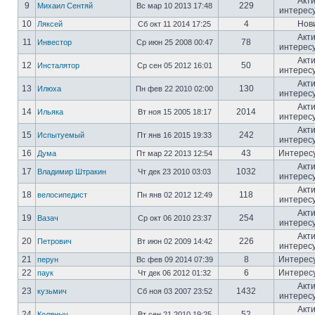
Акт
9
229
Михаил Сентяй
Вс мар 10 2013 17:48
интерес
10
4
Нов
Ляксей
Сб окт 11 2014 17:25
Акт
11
78
Инвестор
Ср июн 25 2008 00:47
интерес
Акт
12
50
Инсталятор
Ср сен 05 2012 16:01
интерес
Акт
13
130
Илюха
Пн фев 22 2010 02:00
интерес
Акт
14
2014
Ильяка
Вт ноя 15 2005 18:17
интерес
Акт
15
242
Испытуемый
Пт янв 16 2015 19:33
интерес
16
43
Интерес
Дума
Пт мар 22 2013 12:54
Акт
17
1032
Владимир Штракин
Чт дек 23 2010 03:03
интерес
Акт
18
118
велосипедист
Пн янв 02 2012 12:49
интерес
Акт
19
254
Вазач
Ср окт 06 2010 23:37
интерес
Акт
20
226
Петрович
Вт июн 02 2009 14:42
интерес
21
8
Интерес
перун
Вс фев 09 2014 07:39
22
6
Интерес
паук
Чт дек 06 2012 01:32
Акт
23
1432
кузьмич
Сб ноя 03 2007 23:52
интерес
Акт
24
52
Коляныч
Вт сен 21 2010 19:25