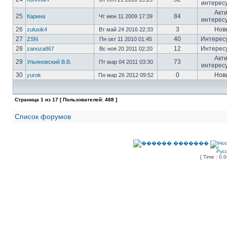
интерес
Акт
25
84
Карина
Чт июн 11 2009 17:39
интерес
26
3
Нов
zulusik4
Вт май 24 2016 22:33
27
40
Интерес
ZSN
Пн окт 11 2010 01:45
28
12
Интерес
zanoza867
Вс ноя 20 2011 02:20
Акт
29
73
Ульяновский В.В.
Пт мар 04 2011 03:30
интерес
30
0
Нов
yurok
Пн мар 26 2012 09:52
Страница
1
из
17
[ Пользователей: 488 ]
Список форумов
Рус
[ Time : 0.