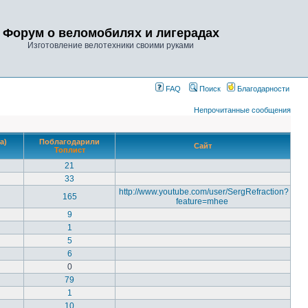
Форум о веломобилях и лигерадах
Изготовление велотехники своими руками
FAQ
Поиск
Благодарности
Непрочитанные сообщения
а)
Поблагодарили
Сайт
Топлист
21
33
http://www.youtube.com/user/SergRefraction?
165
feature=mhee
9
1
5
6
0
79
1
10