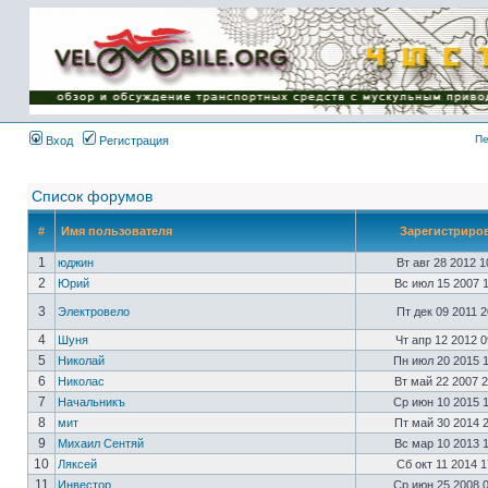
Имя пользователя:
Пароль:
{ LOG_ME_IN_SHORT
}
Пе
Вход
Регистрация
Список форумов
#
Имя пользователя
Зарегистриро
1
юджин
Вт авг 28 2012 
2
Юрий
Вс июл 15 2007 
3
Электровело
Пт дек 09 2011 
4
Шуня
Чт апр 12 2012 
5
Николай
Пн июл 20 2015 
6
Николас
Вт май 22 2007 
7
Начальникъ
Ср июн 10 2015 
8
мит
Пт май 30 2014 
9
Михаил Сентяй
Вс мар 10 2013 
10
Ляксей
Сб окт 11 2014 
11
Инвестор
Ср июн 25 2008 