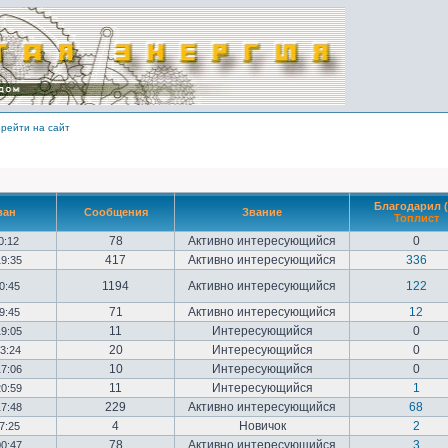
рейти на сайт
Благодарил (
ван
Сообщения
Звание
Топлист
78
Активно интересующийся
0
10:12
417
Активно интересующийся
336
19:35
1194
Активно интересующийся
122
20:45
71
Активно интересующийся
12
09:45
11
Интересующийся
0
19:05
20
Интересующийся
0
23:24
10
Интересующийся
0
17:06
11
Интересующийся
1
20:59
229
Активно интересующийся
68
17:48
4
Новичок
2
17:25
78
Активно интересующийся
3
00:47