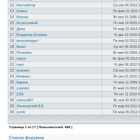
12
Инсталятор
Ср сен 05 2012 
13
Илюха
Пн фев 22 2010 
14
Ильяка
Вт ноя 15 2005 
15
Испытуемый
Пт янв 16 2015 
16
Дума
Пт мар 22 2013 
17
Владимир Штракин
Чт дек 23 2010 
18
велосипедист
Пн янв 02 2012 
19
Вазач
Ср окт 06 2010 
20
Петрович
Вт июн 02 2009 
21
перун
Вс фев 09 2014 
22
паук
Чт дек 06 2012 
23
кузьмич
Сб ноя 03 2007 
24
Коляныч
Вт сен 21 2010 
25
Карина
Чт июн 11 2009 
26
zulusik4
Вт май 24 2016 
27
ZSN
Пн окт 11 2010 
28
zanoza867
Вс ноя 20 2011 
29
Ульяновский В.В.
Пт мар 04 2011 
30
yurok
Пн мар 26 2012 
Страница
1
из
17
[ Пользователей: 488 ]
Список форумов