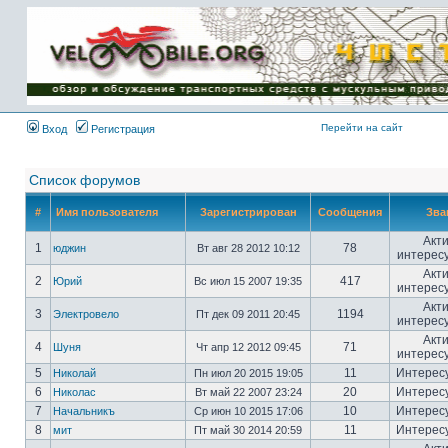
Имя пользователя:
Пароль:
{ LOG_ME_IN_SHORT
}
Перейти на сайт
Вход
Регистрация
Список форумов
#
Имя пользователя
Зарегистрирован
Сообщения
Зва
Акт
1
78
юджин
Вт авг 28 2012 10:12
интерес
Акт
2
417
Юрий
Вс июл 15 2007 19:35
интерес
Акт
3
1194
Электровело
Пт дек 09 2011 20:45
интерес
Акт
4
71
Шуня
Чт апр 12 2012 09:45
интерес
5
11
Интерес
Николай
Пн июл 20 2015 19:05
6
20
Интерес
Николас
Вт май 22 2007 23:24
7
10
Интерес
Начальникъ
Ср июн 10 2015 17:06
8
11
Интерес
мит
Пт май 30 2014 20:59