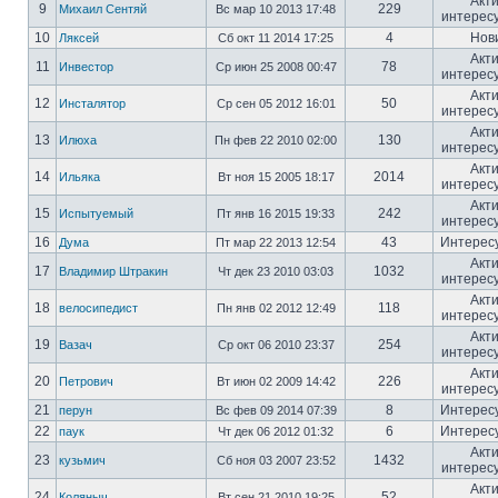
Акт
9
229
Михаил Сентяй
Вс мар 10 2013 17:48
интерес
10
4
Нов
Ляксей
Сб окт 11 2014 17:25
Акт
11
78
Инвестор
Ср июн 25 2008 00:47
интерес
Акт
12
50
Инсталятор
Ср сен 05 2012 16:01
интерес
Акт
13
130
Илюха
Пн фев 22 2010 02:00
интерес
Акт
14
2014
Ильяка
Вт ноя 15 2005 18:17
интерес
Акт
15
242
Испытуемый
Пт янв 16 2015 19:33
интерес
16
43
Интерес
Дума
Пт мар 22 2013 12:54
Акт
17
1032
Владимир Штракин
Чт дек 23 2010 03:03
интерес
Акт
18
118
велосипедист
Пн янв 02 2012 12:49
интерес
Акт
19
254
Вазач
Ср окт 06 2010 23:37
интерес
Акт
20
226
Петрович
Вт июн 02 2009 14:42
интерес
21
8
Интерес
перун
Вс фев 09 2014 07:39
22
6
Интерес
паук
Чт дек 06 2012 01:32
Акт
23
1432
кузьмич
Сб ноя 03 2007 23:52
интерес
Акт
24
52
Коляныч
Вт сен 21 2010 19:25