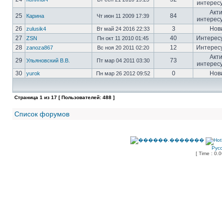
интерес
Акт
25
84
Карина
Чт июн 11 2009 17:39
интерес
26
3
Нов
zulusik4
Вт май 24 2016 22:33
27
40
Интерес
ZSN
Пн окт 11 2010 01:45
28
12
Интерес
zanoza867
Вс ноя 20 2011 02:20
Акт
29
73
Ульяновский В.В.
Пт мар 04 2011 03:30
интерес
30
0
Нов
yurok
Пн мар 26 2012 09:52
Страница
1
из
17
[ Пользователей: 488 ]
Список форумов
Рус
[ Time : 0.