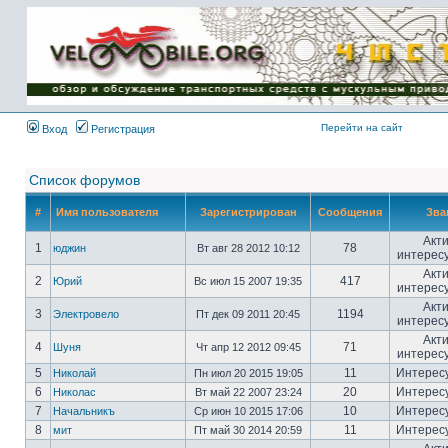
Имя пользователя:
Пароль:
{ LOG_ME_IN_SHORT
}
Перейти на сайт
Вход
Регистрация
Список форумов
#
Имя пользователя
Зарегистрирован
Сообщения
Зва
Акт
1
78
юджин
Вт авг 28 2012 10:12
интерес
Акт
2
417
Юрий
Вс июл 15 2007 19:35
интерес
Акт
3
1194
Электровело
Пт дек 09 2011 20:45
интерес
Акт
4
71
Шуня
Чт апр 12 2012 09:45
интерес
5
11
Интерес
Николай
Пн июл 20 2015 19:05
6
20
Интерес
Николас
Вт май 22 2007 23:24
7
10
Интерес
Начальникъ
Ср июн 10 2015 17:06
8
11
Интерес
мит
Пт май 30 2014 20:59