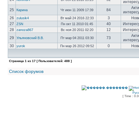
интерес
Акт
25
84
Карина
Чт июн 11 2009 17:39
интерес
26
3
Нов
zulusik4
Вт май 24 2016 22:33
27
40
Интерес
ZSN
Пн окт 11 2010 01:45
28
12
Интерес
zanoza867
Вс ноя 20 2011 02:20
Акт
29
73
Ульяновский В.В.
Пт мар 04 2011 03:30
интерес
30
0
Нов
yurok
Пн мар 26 2012 09:52
Страница
1
из
17
[ Пользователей: 488 ]
Список форумов
Рус
[ Time : 0.