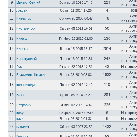
Акт
9
229
Михаил Сентяй
Вс мар 10 2013 17:48
интерес
10
4
Нов
Ляксей
Сб окт 11 2014 17:25
Акт
11
78
Инвестор
Ср июн 25 2008 00:47
интерес
Акт
12
50
Инсталятор
Ср сен 05 2012 16:01
интерес
Акт
13
130
Илюха
Пн фев 22 2010 02:00
интерес
Акт
14
2014
Ильяка
Вт ноя 15 2005 18:17
интерес
Акт
15
242
Испытуемый
Пт янв 16 2015 19:33
интерес
16
43
Интерес
Дума
Пт мар 22 2013 12:54
Акт
17
1032
Владимир Штракин
Чт дек 23 2010 03:03
интерес
Акт
18
118
велосипедист
Пн янв 02 2012 12:49
интерес
Акт
19
254
Вазач
Ср окт 06 2010 23:37
интерес
Акт
20
226
Петрович
Вт июн 02 2009 14:42
интерес
21
8
Интерес
перун
Вс фев 09 2014 07:39
22
6
Интерес
паук
Чт дек 06 2012 01:32
Акт
23
1432
кузьмич
Сб ноя 03 2007 23:52
интерес
Акт
24
52
Коляныч
Вт сен 21 2010 19:25