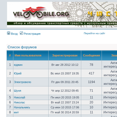
Имя пользователя:
Пароль:
{ LOG_ME_IN_SHORT
}
Перейти на сайт
Вход
Регистрация
Список форумов
#
Имя пользователя
Зарегистрирован
Сообщения
Зва
Акт
1
78
юджин
Вт авг 28 2012 10:12
интерес
Акт
2
417
Юрий
Вс июл 15 2007 19:35
интерес
Акт
3
1194
Электровело
Пт дек 09 2011 20:45
интерес
Акт
4
71
Шуня
Чт апр 12 2012 09:45
интерес
5
11
Интерес
Николай
Пн июл 20 2015 19:05
6
20
Интерес
Николас
Вт май 22 2007 23:24
7
10
Интерес
Начальникъ
Ср июн 10 2015 17:06
8
11
Интерес
мит
Пт май 30 2014 20:59