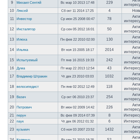
Акт
9
229
Михаил Сентяй
Вс мар 10 2013 17:48
интерес
10
4
Нов
Ляксей
Сб окт 11 2014 17:25
Акт
11
78
Инвестор
Ср июн 25 2008 00:47
интерес
Акт
12
50
Инсталятор
Ср сен 05 2012 16:01
интерес
Акт
13
130
Илюха
Пн фев 22 2010 02:00
интерес
Акт
14
2014
Ильяка
Вт ноя 15 2005 18:17
интерес
Акт
15
242
Испытуемый
Пт янв 16 2015 19:33
интерес
16
43
Интерес
Дума
Пт мар 22 2013 12:54
Акт
17
1032
Владимир Штракин
Чт дек 23 2010 03:03
интерес
Акт
18
118
велосипедист
Пн янв 02 2012 12:49
интерес
Акт
19
254
Вазач
Ср окт 06 2010 23:37
интерес
Акт
20
226
Петрович
Вт июн 02 2009 14:42
интерес
21
8
Интерес
перун
Вс фев 09 2014 07:39
22
6
Интерес
паук
Чт дек 06 2012 01:32
Акт
23
1432
кузьмич
Сб ноя 03 2007 23:52
интерес
Акт
24
52
Коляныч
Вт сен 21 2010 19:25