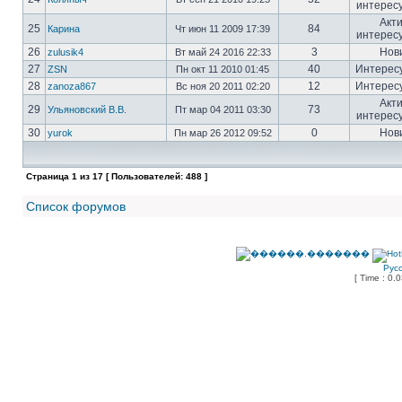
интерес
Акт
25
84
Карина
Чт июн 11 2009 17:39
интерес
26
3
Нов
zulusik4
Вт май 24 2016 22:33
27
40
Интерес
ZSN
Пн окт 11 2010 01:45
28
12
Интерес
zanoza867
Вс ноя 20 2011 02:20
Акт
29
73
Ульяновский В.В.
Пт мар 04 2011 03:30
интерес
30
0
Нов
yurok
Пн мар 26 2012 09:52
Страница
1
из
17
[ Пользователей: 488 ]
Список форумов
Рус
[ Time : 0.