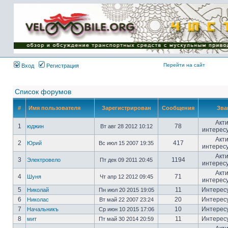
Имя пользователя:
Пароль:
{ LOG_ME_IN_SHORT
}
Перейти на сайт
Вход
Регистрация
Список форумов
#
Имя пользователя
Зарегистрирован
Сообщения
Зва
Акт
1
78
юджин
Вт авг 28 2012 10:12
интерес
Акт
2
417
Юрий
Вс июл 15 2007 19:35
интерес
Акт
3
1194
Электровело
Пт дек 09 2011 20:45
интерес
Акт
4
71
Шуня
Чт апр 12 2012 09:45
интерес
5
11
Интерес
Николай
Пн июл 20 2015 19:05
6
20
Интерес
Николас
Вт май 22 2007 23:24
7
10
Интерес
Начальникъ
Ср июн 10 2015 17:06
8
11
Интерес
мит
Пт май 30 2014 20:59