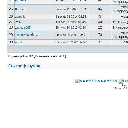
интерес
Акт
25
84
Карина
Чт июн 11 2009 17:39
интерес
26
3
Нов
zulusik4
Вт май 24 2016 22:33
27
40
Интерес
ZSN
Пн окт 11 2010 01:45
28
12
Интерес
zanoza867
Вс ноя 20 2011 02:20
Акт
29
73
Ульяновский В.В.
Пт мар 04 2011 03:30
интерес
30
0
Нов
yurok
Пн мар 26 2012 09:52
Страница
1
из
17
[ Пользователей: 488 ]
Список форумов
Рус
[ Time : 0.