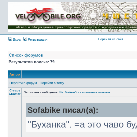
Имя пользователя:
Пароль:
{ LOG_ME_IN_SHORT
}
Перейти на сайт
Вход
Регистрация
Список форумов
Результатов поиска: 79
Автор
Перейти в форум
Перейти в тему
Creepy
Заголовок сообщения:
Re: Чайка-5 из алюминия монокок
Crawler
Sofabike писал(а):
"Буханка". =а это чаво б