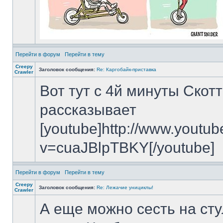
Перейти в форум
Перейти в тему
Creepy
Заголовок сообщения:
Re: Каргобайк-приставка
Crawler
Вот тут с 4й минуты Скот
рассказывает
[youtube]http://www.youtu
v=cuaJBlpTBKY[/youtube]
Перейти в форум
Перейти в тему
Creepy
Заголовок сообщения:
Re: Лежачие унициклы!
Crawler
А еще можно сесть на сту