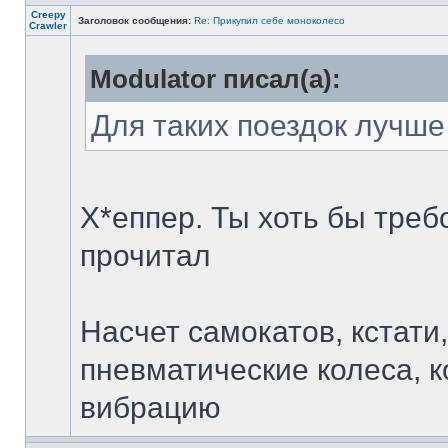
Creepy
Заголовок сообщения:
Re: Прикупил себе моноколесо
Crawler
Modulator писал(а):
Для таких поездок лучш
Х*еппер. Ты хоть бы треб
прочитал
Насчет самокатов, кстати,
пневматические колеса, 
вибрацию