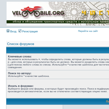
Имя пользователя:
Пароль:
{ LOG_ME_IN_SHORT
}
Перейти на сайт
Вход
Регистрация
Список форумов
Ключевые слова:
Вы можете использовать
+
, чтобы определить слова, которые должны быть в резуль
и
-
для слов, которых в результатах быть не должно. Вы можете разделить слова с
|
для поиска любого слова из списка. Используйте
*
в качестве шаблона для частичн
совпадения.
Поиск по автору:
Используйте * в качестве шаблона.
Искать в форумах:
Выберите форум или форумы, в которых будет произведён поиск. Поиск в подфорум
производится автоматически, если вы не отключили соответствующую опцию ниже.
П