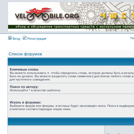
Имя пользователя:
Пароль:
{ LOG_ME_IN_SHORT
}
Пе
Вход
Регистрация
Список форумов
Ключевые слова:
Вы можете использовать
+
, чтобы определить слова, которые должны быть в резуль
быть не должно. Вы можете разделить слова символом
|
для поиска любого слова и
для частичного совпадения.
Поиск по автору:
Используйте * в качестве шаблона.
Искать в форумах:
Выберите форум или форумы, в которых будет произведён поиск. Поиск в подфорум
отключили соответствующую опцию ниже.