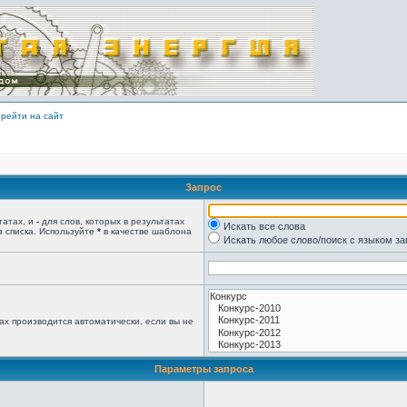
рейти на сайт
Запрос
татах, и
-
для слов, которых в результатах
Искать все слова
з списка. Используйте
*
в качестве шаблона
Искать любое слово/поиск с языком з
ах производится автоматически, если вы не
Параметры запроса