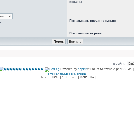
Искать:
Показывать результаты как:
ю
Показывать первые:
Перейти:
Powered by
phpBB
® Forum Software © phpBB Grou
Русская поддержка phpBB
[ Time : 0.028s | 10 Queries | GZIP : On ]