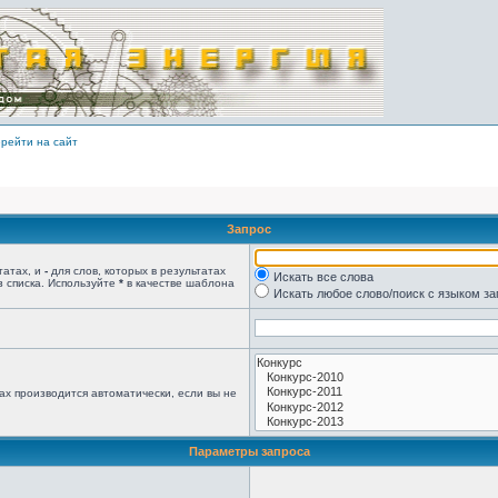
рейти на сайт
Запрос
татах, и
-
для слов, которых в результатах
Искать все слова
з списка. Используйте
*
в качестве шаблона
Искать любое слово/поиск с языком з
ах производится автоматически, если вы не
Параметры запроса