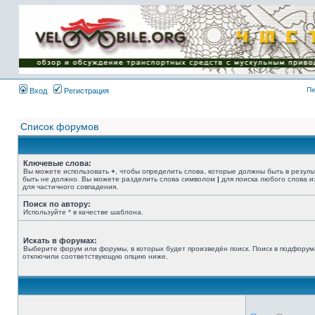
Имя пользователя:
Пароль:
{ LOG_ME_IN_SHORT
}
Пе
Вход
Регистрация
Список форумов
Ключевые слова:
Вы можете использовать
+
, чтобы определить слова, которые должны быть в резуль
быть не должно. Вы можете разделить слова символом
|
для поиска любого слова и
для частичного совпадения.
Поиск по автору:
Используйте * в качестве шаблона.
Искать в форумах:
Выберите форум или форумы, в которых будет произведён поиск. Поиск в подфорум
отключили соответствующую опцию ниже.