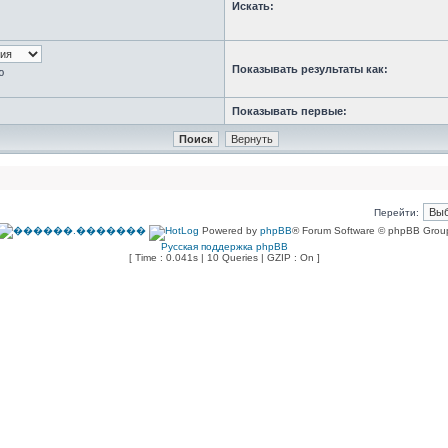
Искать:
Показывать результаты как:
ю
Показывать первые:
Перейти:
Powered by
phpBB
® Forum Software © phpBB Grou
Русская поддержка phpBB
[ Time : 0.041s | 10 Queries | GZIP : On ]