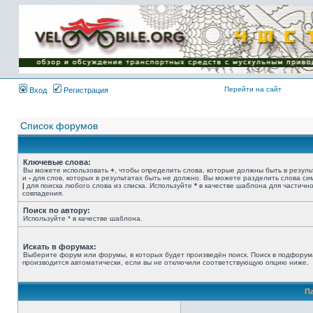
Имя пользователя:
Пароль:
{ LOG_ME_IN_SHORT
}
Перейти на сайт
Вход
Регистрация
Список форумов
Ключевые слова:
Вы можете использовать
+
, чтобы определить слова, которые должны быть в резуль
и
-
для слов, которых в результатах быть не должно. Вы можете разделить слова с
|
для поиска любого слова из списка. Используйте
*
в качестве шаблона для частичн
совпадения.
Поиск по автору:
Используйте * в качестве шаблона.
Искать в форумах:
Выберите форум или форумы, в которых будет произведён поиск. Поиск в подфорум
производится автоматически, если вы не отключили соответствующую опцию ниже.
П