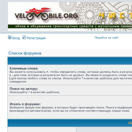
Имя пользователя:
Пароль:
{ LOG_ME_IN_SHORT
}
Перейти на сайт
Вход
Регистрация
Список форумов
Ключевые слова:
Вы можете использовать
+
, чтобы определить слова, которые должны быть в резуль
и
-
для слов, которых в результатах быть не должно. Вы можете разделить слова с
|
для поиска любого слова из списка. Используйте
*
в качестве шаблона для частичн
совпадения.
Поиск по автору:
Используйте * в качестве шаблона.
Искать в форумах:
Выберите форум или форумы, в которых будет произведён поиск. Поиск в подфорум
производится автоматически, если вы не отключили соответствующую опцию ниже.
П