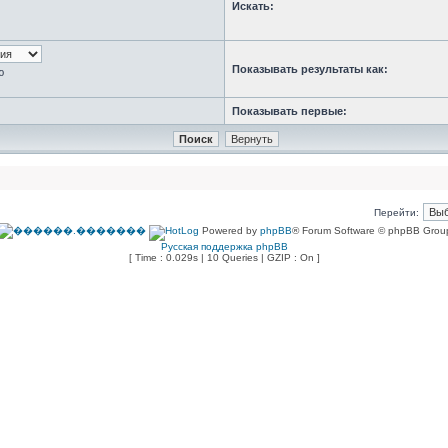
Искать:
Показывать результаты как:
ю
Показывать первые:
Перейти:
Powered by
phpBB
® Forum Software © phpBB Grou
Русская поддержка phpBB
[ Time : 0.029s | 10 Queries | GZIP : On ]