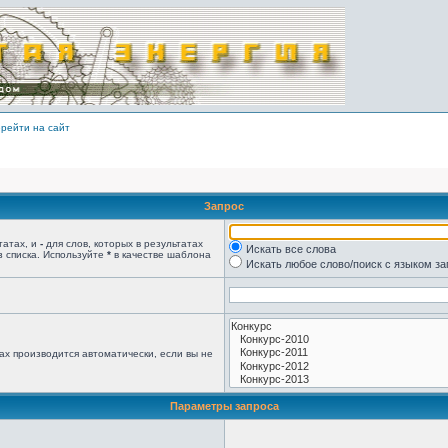
рейти на сайт
Запрос
татах, и
-
для слов, которых в результатах
Искать все слова
з списка. Используйте
*
в качестве шаблона
Искать любое слово/поиск с языком з
ах производится автоматически, если вы не
Параметры запроса