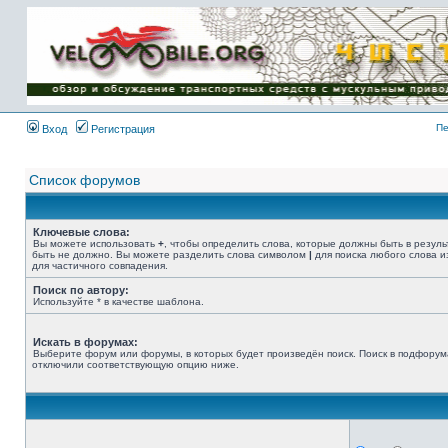
Имя пользователя:
Пароль:
{ LOG_ME_IN_SHORT
}
Пе
Вход
Регистрация
Список форумов
Ключевые слова:
Вы можете использовать
+
, чтобы определить слова, которые должны быть в резуль
быть не должно. Вы можете разделить слова символом
|
для поиска любого слова и
для частичного совпадения.
Поиск по автору:
Используйте * в качестве шаблона.
Искать в форумах:
Выберите форум или форумы, в которых будет произведён поиск. Поиск в подфорум
отключили соответствующую опцию ниже.