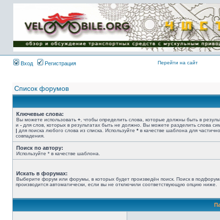
Имя пользователя:
Пароль:
{ LOG_ME_IN_SHORT
}
Перейти на сайт
Вход
Регистрация
Список форумов
Ключевые слова:
Вы можете использовать
+
, чтобы определить слова, которые должны быть в резуль
и
-
для слов, которых в результатах быть не должно. Вы можете разделить слова с
|
для поиска любого слова из списка. Используйте
*
в качестве шаблона для частичн
совпадения.
Поиск по автору:
Используйте * в качестве шаблона.
Искать в форумах:
Выберите форум или форумы, в которых будет произведён поиск. Поиск в подфорум
производится автоматически, если вы не отключили соответствующую опцию ниже.
П