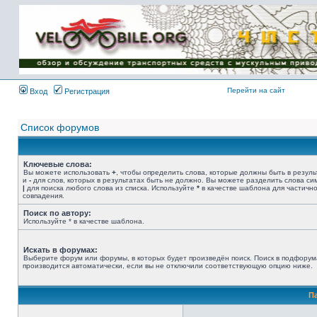
Имя пользователя:
Пароль:
{ LOG_ME_IN_SHORT
}
Перейти на сайт
Вход
Регистрация
Список форумов
Ключевые слова:
Вы можете использовать
+
, чтобы определить слова, которые должны быть в резуль
и
-
для слов, которых в результатах быть не должно. Вы можете разделить слова с
|
для поиска любого слова из списка. Используйте
*
в качестве шаблона для частичн
совпадения.
Поиск по автору:
Используйте * в качестве шаблона.
Искать в форумах:
Выберите форум или форумы, в которых будет произведён поиск. Поиск в подфорум
производится автоматически, если вы не отключили соответствующую опцию ниже.
П