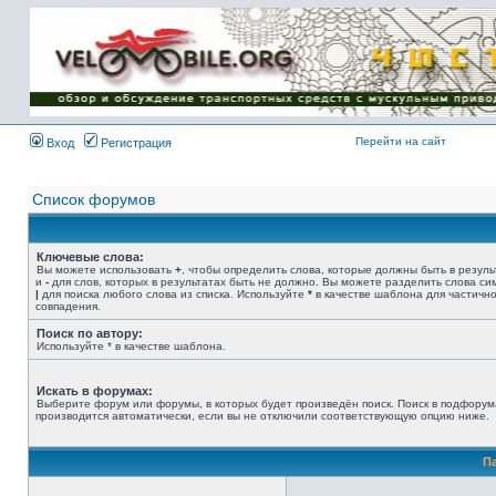
Имя пользователя:
Пароль:
{ LOG_ME_IN_SHORT
}
Перейти на сайт
Вход
Регистрация
Список форумов
Ключевые слова:
Вы можете использовать
+
, чтобы определить слова, которые должны быть в резуль
и
-
для слов, которых в результатах быть не должно. Вы можете разделить слова с
|
для поиска любого слова из списка. Используйте
*
в качестве шаблона для частичн
совпадения.
Поиск по автору:
Используйте * в качестве шаблона.
Искать в форумах:
Выберите форум или форумы, в которых будет произведён поиск. Поиск в подфорум
производится автоматически, если вы не отключили соответствующую опцию ниже.
П