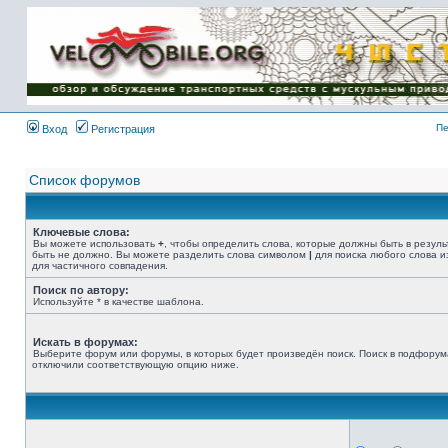
Имя пользователя:
Пароль:
{ LOG_ME_IN_SHORT
}
Пе
Вход
Регистрация
Список форумов
Ключевые слова:
Вы можете использовать
+
, чтобы определить слова, которые должны быть в резуль
быть не должно. Вы можете разделить слова символом
|
для поиска любого слова и
для частичного совпадения.
Поиск по автору:
Используйте * в качестве шаблона.
Искать в форумах:
Выберите форум или форумы, в которых будет произведён поиск. Поиск в подфорум
отключили соответствующую опцию ниже.