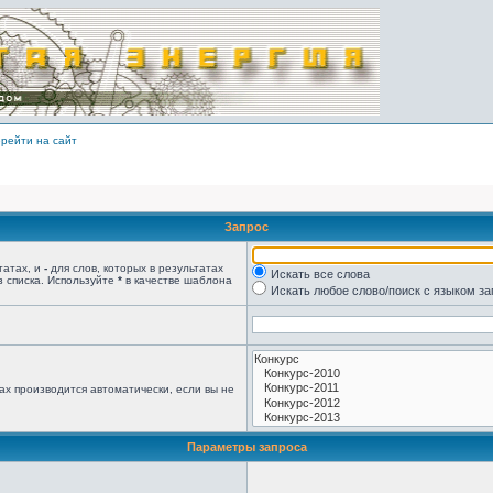
рейти на сайт
Запрос
татах, и
-
для слов, которых в результатах
Искать все слова
з списка. Используйте
*
в качестве шаблона
Искать любое слово/поиск с языком з
ах производится автоматически, если вы не
Параметры запроса