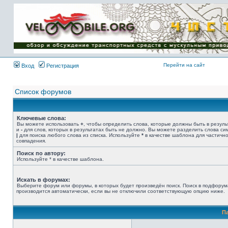
Имя пользователя:
Пароль:
{ LOG_ME_IN_SHORT
}
Перейти на сайт
Вход
Регистрация
Список форумов
Ключевые слова:
Вы можете использовать
+
, чтобы определить слова, которые должны быть в резуль
и
-
для слов, которых в результатах быть не должно. Вы можете разделить слова с
|
для поиска любого слова из списка. Используйте
*
в качестве шаблона для частичн
совпадения.
Поиск по автору:
Используйте * в качестве шаблона.
Искать в форумах:
Выберите форум или форумы, в которых будет произведён поиск. Поиск в подфорум
производится автоматически, если вы не отключили соответствующую опцию ниже.
П