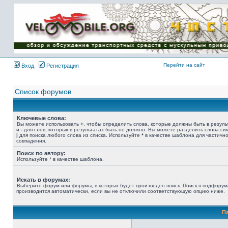
Имя пользователя:
Пароль:
{ LOG_ME_IN_SHORT
}
Перейти на сайт
Вход
Регистрация
Список форумов
Ключевые слова:
Вы можете использовать
+
, чтобы определить слова, которые должны быть в резуль
и
-
для слов, которых в результатах быть не должно. Вы можете разделить слова с
|
для поиска любого слова из списка. Используйте
*
в качестве шаблона для частичн
совпадения.
Поиск по автору:
Используйте * в качестве шаблона.
Искать в форумах:
Выберите форум или форумы, в которых будет произведён поиск. Поиск в подфорум
производится автоматически, если вы не отключили соответствующую опцию ниже.
П