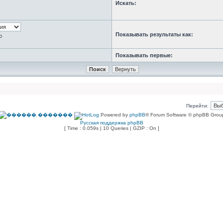
Искать:
Показывать результаты как:
ю
Показывать первые:
Перейти:
Powered by
phpBB
® Forum Software © phpBB Grou
Русская поддержка phpBB
[ Time : 0.059s | 10 Queries | GZIP : On ]