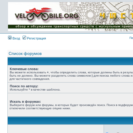
Имя пользователя:
Пароль:
{ LOG_ME_IN_SHORT
}
Пе
Вход
Регистрация
Список форумов
Ключевые слова:
Вы можете использовать
+
, чтобы определить слова, которые должны быть в резуль
быть не должно. Вы можете разделить слова символом
|
для поиска любого слова и
для частичного совпадения.
Поиск по автору:
Используйте * в качестве шаблона.
Искать в форумах:
Выберите форум или форумы, в которых будет произведён поиск. Поиск в подфорум
отключили соответствующую опцию ниже.