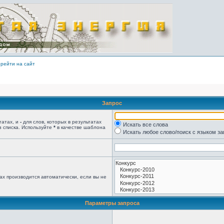
рейти на сайт
Запрос
татах, и
-
для слов, которых в результатах
Искать все слова
з списка. Используйте
*
в качестве шаблона
Искать любое слово/поиск с языком з
ах производится автоматически, если вы не
Параметры запроса