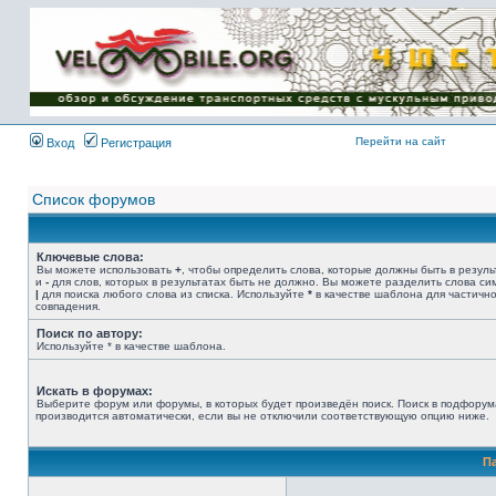
Имя пользователя:
Пароль:
{ LOG_ME_IN_SHORT
}
Перейти на сайт
Вход
Регистрация
Список форумов
Ключевые слова:
Вы можете использовать
+
, чтобы определить слова, которые должны быть в резуль
и
-
для слов, которых в результатах быть не должно. Вы можете разделить слова с
|
для поиска любого слова из списка. Используйте
*
в качестве шаблона для частичн
совпадения.
Поиск по автору:
Используйте * в качестве шаблона.
Искать в форумах:
Выберите форум или форумы, в которых будет произведён поиск. Поиск в подфорум
производится автоматически, если вы не отключили соответствующую опцию ниже.
П