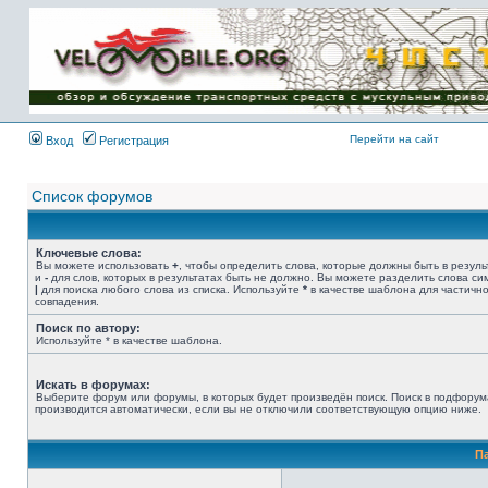
Имя пользователя:
Пароль:
{ LOG_ME_IN_SHORT
}
Перейти на сайт
Вход
Регистрация
Список форумов
Ключевые слова:
Вы можете использовать
+
, чтобы определить слова, которые должны быть в резуль
и
-
для слов, которых в результатах быть не должно. Вы можете разделить слова с
|
для поиска любого слова из списка. Используйте
*
в качестве шаблона для частичн
совпадения.
Поиск по автору:
Используйте * в качестве шаблона.
Искать в форумах:
Выберите форум или форумы, в которых будет произведён поиск. Поиск в подфорум
производится автоматически, если вы не отключили соответствующую опцию ниже.
П