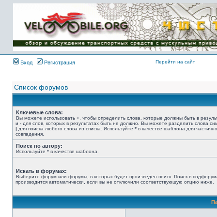
Имя пользователя:
Пароль:
{ LOG_ME_IN_SHORT
}
Перейти на сайт
Вход
Регистрация
Список форумов
Ключевые слова:
Вы можете использовать
+
, чтобы определить слова, которые должны быть в резуль
и
-
для слов, которых в результатах быть не должно. Вы можете разделить слова с
|
для поиска любого слова из списка. Используйте
*
в качестве шаблона для частичн
совпадения.
Поиск по автору:
Используйте * в качестве шаблона.
Искать в форумах:
Выберите форум или форумы, в которых будет произведён поиск. Поиск в подфорум
производится автоматически, если вы не отключили соответствующую опцию ниже.
П