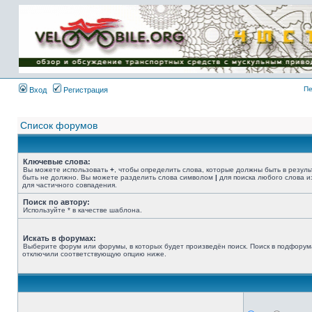
Имя пользователя:
Пароль:
{ LOG_ME_IN_SHORT
}
Пе
Вход
Регистрация
Список форумов
Ключевые слова:
Вы можете использовать
+
, чтобы определить слова, которые должны быть в резуль
быть не должно. Вы можете разделить слова символом
|
для поиска любого слова и
для частичного совпадения.
Поиск по автору:
Используйте * в качестве шаблона.
Искать в форумах:
Выберите форум или форумы, в которых будет произведён поиск. Поиск в подфорум
отключили соответствующую опцию ниже.