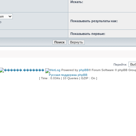
Искать:
Показывать результаты как:
ю
Показывать первые:
Перейти:
Powered by
phpBB
® Forum Software © phpBB Grou
Русская поддержка phpBB
[ Time : 0.034s | 10 Queries | GZIP : On ]