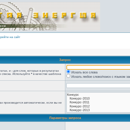
рейти на сайт
Запрос
татах, и
-
для слов, которых в результатах
Искать все слова
з списка. Используйте
*
в качестве шаблона
Искать любое слово/поиск с языком з
ах производится автоматически, если вы не
Параметры запроса