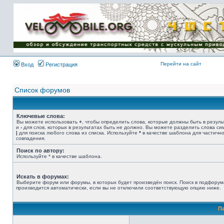
Имя пользователя:
Пароль:
{ LOG_ME_IN_SHORT
}
Перейти на сайт
Вход
Регистрация
Список форумов
Ключевые слова:
Вы можете использовать
+
, чтобы определить слова, которые должны быть в резуль
и
-
для слов, которых в результатах быть не должно. Вы можете разделить слова с
|
для поиска любого слова из списка. Используйте
*
в качестве шаблона для частичн
совпадения.
Поиск по автору:
Используйте * в качестве шаблона.
Искать в форумах:
Выберите форум или форумы, в которых будет произведён поиск. Поиск в подфорум
производится автоматически, если вы не отключили соответствующую опцию ниже.
П