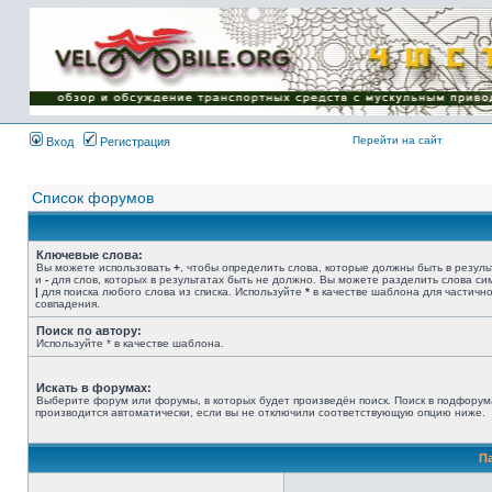
Имя пользователя:
Пароль:
{ LOG_ME_IN_SHORT
}
Перейти на сайт
Вход
Регистрация
Список форумов
Ключевые слова:
Вы можете использовать
+
, чтобы определить слова, которые должны быть в резуль
и
-
для слов, которых в результатах быть не должно. Вы можете разделить слова с
|
для поиска любого слова из списка. Используйте
*
в качестве шаблона для частичн
совпадения.
Поиск по автору:
Используйте * в качестве шаблона.
Искать в форумах:
Выберите форум или форумы, в которых будет произведён поиск. Поиск в подфорум
производится автоматически, если вы не отключили соответствующую опцию ниже.
П