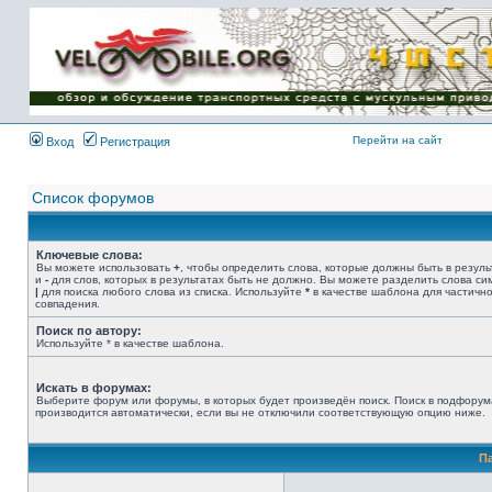
Имя пользователя:
Пароль:
{ LOG_ME_IN_SHORT
}
Перейти на сайт
Вход
Регистрация
Список форумов
Ключевые слова:
Вы можете использовать
+
, чтобы определить слова, которые должны быть в резуль
и
-
для слов, которых в результатах быть не должно. Вы можете разделить слова с
|
для поиска любого слова из списка. Используйте
*
в качестве шаблона для частичн
совпадения.
Поиск по автору:
Используйте * в качестве шаблона.
Искать в форумах:
Выберите форум или форумы, в которых будет произведён поиск. Поиск в подфорум
производится автоматически, если вы не отключили соответствующую опцию ниже.
П