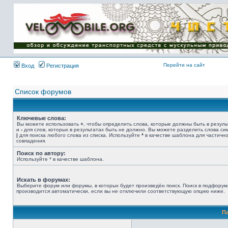
Имя пользователя:
Пароль:
{ LOG_ME_IN_SHORT
}
Перейти на сайт
Вход
Регистрация
Список форумов
Ключевые слова:
Вы можете использовать
+
, чтобы определить слова, которые должны быть в резуль
и
-
для слов, которых в результатах быть не должно. Вы можете разделить слова с
|
для поиска любого слова из списка. Используйте
*
в качестве шаблона для частичн
совпадения.
Поиск по автору:
Используйте * в качестве шаблона.
Искать в форумах:
Выберите форум или форумы, в которых будет произведён поиск. Поиск в подфорум
производится автоматически, если вы не отключили соответствующую опцию ниже.
П