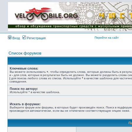
Имя пользователя:
Пароль:
{ LOG_ME_IN_SHORT
}
Перейти на сайт
Вход
Регистрация
Список форумов
Ключевые слова:
Вы можете использовать
+
, чтобы определить слова, которые должны быть в резуль
и
-
для слов, которых в результатах быть не должно. Вы можете разделить слова с
|
для поиска любого слова из списка. Используйте
*
в качестве шаблона для частичн
совпадения.
Поиск по автору:
Используйте * в качестве шаблона.
Искать в форумах:
Выберите форум или форумы, в которых будет произведён поиск. Поиск в подфорум
производится автоматически, если вы не отключили соответствующую опцию ниже.
П