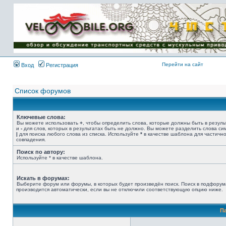
Имя пользователя:
Пароль:
{ LOG_ME_IN_SHORT
}
Перейти на сайт
Вход
Регистрация
Список форумов
Ключевые слова:
Вы можете использовать
+
, чтобы определить слова, которые должны быть в резуль
и
-
для слов, которых в результатах быть не должно. Вы можете разделить слова с
|
для поиска любого слова из списка. Используйте
*
в качестве шаблона для частичн
совпадения.
Поиск по автору:
Используйте * в качестве шаблона.
Искать в форумах:
Выберите форум или форумы, в которых будет произведён поиск. Поиск в подфорум
производится автоматически, если вы не отключили соответствующую опцию ниже.
П