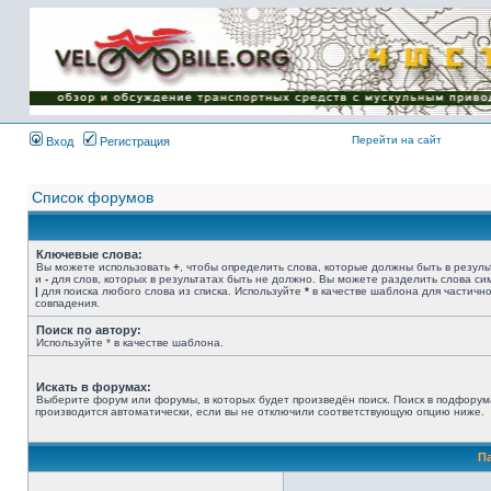
Имя пользователя:
Пароль:
{ LOG_ME_IN_SHORT
}
Перейти на сайт
Вход
Регистрация
Список форумов
Ключевые слова:
Вы можете использовать
+
, чтобы определить слова, которые должны быть в резуль
и
-
для слов, которых в результатах быть не должно. Вы можете разделить слова с
|
для поиска любого слова из списка. Используйте
*
в качестве шаблона для частичн
совпадения.
Поиск по автору:
Используйте * в качестве шаблона.
Искать в форумах:
Выберите форум или форумы, в которых будет произведён поиск. Поиск в подфорум
производится автоматически, если вы не отключили соответствующую опцию ниже.
П