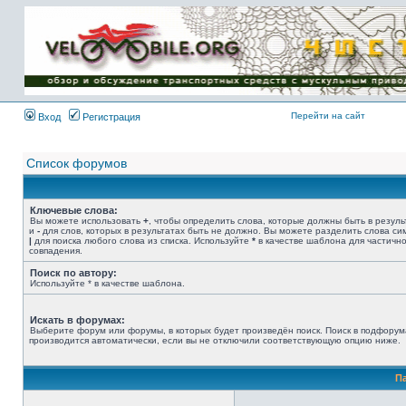
Имя пользователя:
Пароль:
{ LOG_ME_IN_SHORT
}
Перейти на сайт
Вход
Регистрация
Список форумов
Ключевые слова:
Вы можете использовать
+
, чтобы определить слова, которые должны быть в резуль
и
-
для слов, которых в результатах быть не должно. Вы можете разделить слова с
|
для поиска любого слова из списка. Используйте
*
в качестве шаблона для частичн
совпадения.
Поиск по автору:
Используйте * в качестве шаблона.
Искать в форумах:
Выберите форум или форумы, в которых будет произведён поиск. Поиск в подфорум
производится автоматически, если вы не отключили соответствующую опцию ниже.
П