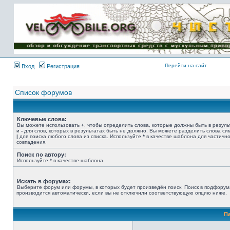
Имя пользователя:
Пароль:
{ LOG_ME_IN_SHORT
}
Перейти на сайт
Вход
Регистрация
Список форумов
Ключевые слова:
Вы можете использовать
+
, чтобы определить слова, которые должны быть в резуль
и
-
для слов, которых в результатах быть не должно. Вы можете разделить слова с
|
для поиска любого слова из списка. Используйте
*
в качестве шаблона для частичн
совпадения.
Поиск по автору:
Используйте * в качестве шаблона.
Искать в форумах:
Выберите форум или форумы, в которых будет произведён поиск. Поиск в подфорум
производится автоматически, если вы не отключили соответствующую опцию ниже.
П