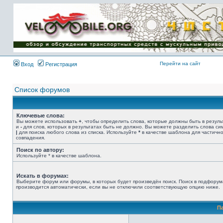
Имя пользователя:
Пароль:
{ LOG_ME_IN_SHORT
}
Перейти на сайт
Вход
Регистрация
Список форумов
Ключевые слова:
Вы можете использовать
+
, чтобы определить слова, которые должны быть в резуль
и
-
для слов, которых в результатах быть не должно. Вы можете разделить слова с
|
для поиска любого слова из списка. Используйте
*
в качестве шаблона для частичн
совпадения.
Поиск по автору:
Используйте * в качестве шаблона.
Искать в форумах:
Выберите форум или форумы, в которых будет произведён поиск. Поиск в подфорум
производится автоматически, если вы не отключили соответствующую опцию ниже.
П