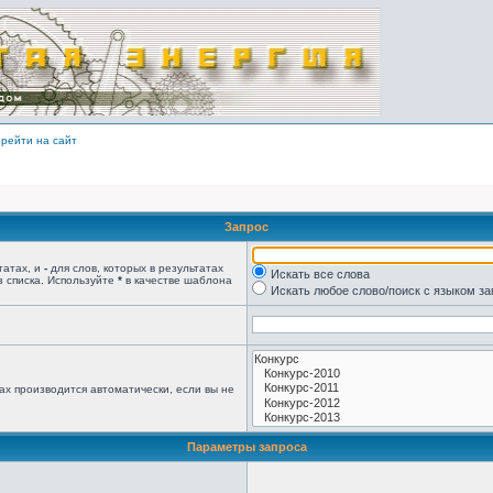
рейти на сайт
Запрос
татах, и
-
для слов, которых в результатах
Искать все слова
з списка. Используйте
*
в качестве шаблона
Искать любое слово/поиск с языком з
ах производится автоматически, если вы не
Параметры запроса