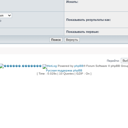
Искать:
Показывать результаты как:
ю
Показывать первые:
Перейти:
Powered by
phpBB
® Forum Software © phpBB Grou
Русская поддержка phpBB
[ Time : 0.029s | 10 Queries | GZIP : On ]