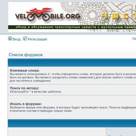
Имя пользователя:
Пароль:
{ LOG_ME_IN_SHORT
}
Пе
Вход
Регистрация
Список форумов
Ключевые слова:
Вы можете использовать
+
, чтобы определить слова, которые должны быть в резуль
быть не должно. Вы можете разделить слова символом
|
для поиска любого слова и
для частичного совпадения.
Поиск по автору:
Используйте * в качестве шаблона.
Искать в форумах:
Выберите форум или форумы, в которых будет произведён поиск. Поиск в подфорум
отключили соответствующую опцию ниже.