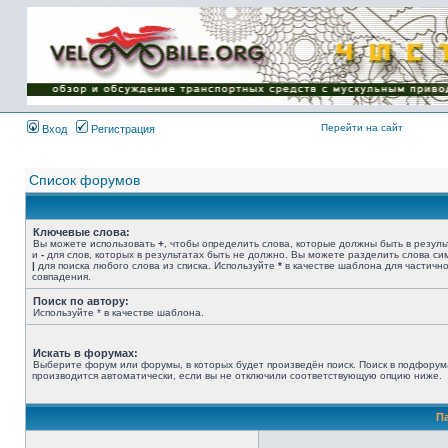
Имя пользователя:
Пароль:
{ LOG_ME_IN_SHORT
}
Перейти на сайт
Вход
Регистрация
Список форумов
Ключевые слова:
Вы можете использовать
+
, чтобы определить слова, которые должны быть в резуль
и
-
для слов, которых в результатах быть не должно. Вы можете разделить слова с
|
для поиска любого слова из списка. Используйте
*
в качестве шаблона для частичн
совпадения.
Поиск по автору:
Используйте * в качестве шаблона.
Искать в форумах:
Выберите форум или форумы, в которых будет произведён поиск. Поиск в подфорум
производится автоматически, если вы не отключили соответствующую опцию ниже.
П